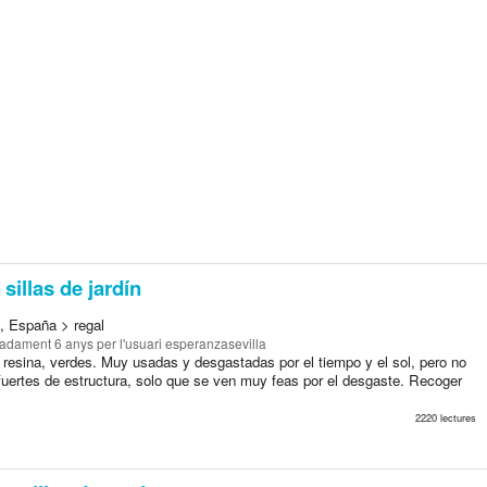
sillas de jardín
a, España > regal
madament 6 anys
per l'usuari esperanzasevilla
e resina, verdes. Muy usadas y desgastadas por el tiempo y el sol, pero no
fuertes de estructura, solo que se ven muy feas por el desgaste. Recoger
2220 lectures