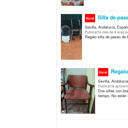
Silla de pas
lliurat
Sevilla, Andalucía, Españ
Publicat
fa més de 4 anys
pe
Regalo silla de paseo de 
Regalo 
lliurat
Sevilla, Andalucí
Publicat
fa aproxi
Dos sillas con bra
tiempo. No están 