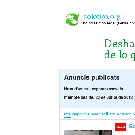
nolotiro.org
no ho tir, t'ho regal (sense co
Anuncis publicats
Nom d'usuari: esperanzasevilla
membre des de: 23 de Juliol de 2012
tots
disponible
reservat
lliurat
expirado
p
So
lliurat