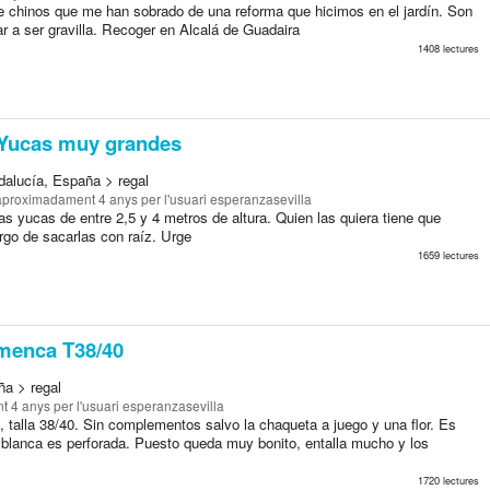
 chinos que me han sobrado de una reforma que hicimos en el jardín. Son
r a ser gravilla. Recoger en Alcalá de Guadaira
1408 lectures
Yucas muy grandes
ndalucía, España > regal
aproximadament 4 anys
per l'usuari esperanzasevilla
s yucas de entre 2,5 y 4 metros de altura. Quien las quiera tiene que
rgo de sacarlas con raíz. Urge
1659 lectures
amenca T38/40
ña > regal
t 4 anys
per l'usuari esperanzasevilla
, talla 38/40. Sin complementos salvo la chaqueta a juego y una flor. Es
a blanca es perforada. Puesto queda muy bonito, entalla mucho y los
1720 lectures