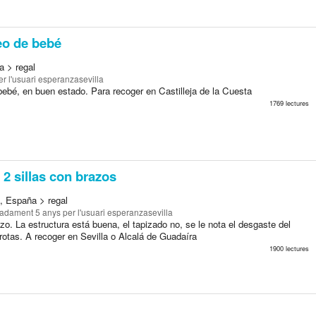
eo de bebé
a > regal
r l'usuari esperanzasevilla
bebé, en buen estado. Para recoger en Castilleja de la Cuesta
1769 lectures
2 sillas con brazos
a, España > regal
madament 5 anys
per l'usuari esperanzasevilla
zo. La estructura está buena, el tapizado no, se le nota el desgaste del
rotas. A recoger en Sevilla o Alcalá de Guadaíra
1900 lectures