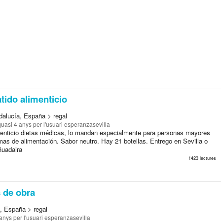
tido alimenticio
ndalucía, España > regal
quasi 4 anys
per l'usuari esperanzasevilla
menticio dietas médicas, lo mandan especialmente para personas mayores
mas de alimentación. Sabor neutro. Hay 21 botellas. Entrego en Sevilla o
Guadaira
1423 lectures
 de obra
a, España > regal
 anys
per l'usuari esperanzasevilla