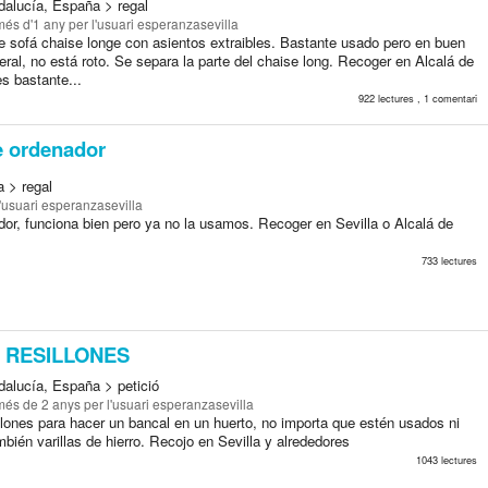
ndalucía, España > regal
més d'1 any
per l'usuari esperanzasevilla
e sofá chaise longe con asientos extraibles. Bastante usado pero en buen
ral, no está roto. Se separa la parte del chaise long. Recoger en Alcalá de
s bastante...
922 lectures , 1 comentari
e ordenador
a > regal
'usuari esperanzasevilla
dor, funciona bien pero ya no la usamos. Recoger en Sevilla o Alcalá de
733 lectures
 RESILLONES
dalucía, España > petició
més de 2 anys
per l'usuari esperanzasevilla
llones para hacer un bancal en un huerto, no importa que estén usados ni
bién varillas de hierro. Recojo en Sevilla y alrededores
1043 lectures