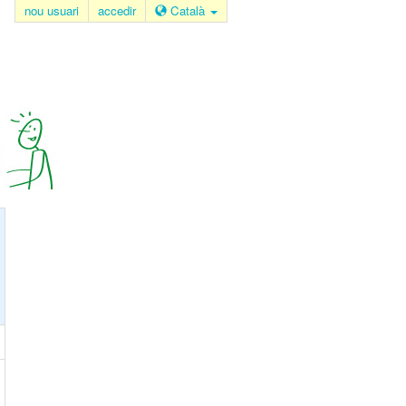
nou usuari
accedir
Català