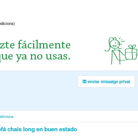
ndicions)
enviar missatge privat
eticions
fá chais long en buen estado