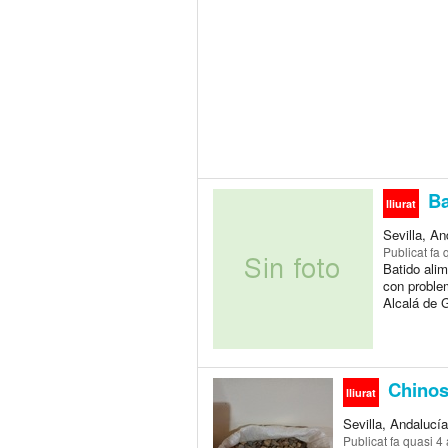
Ba
lliurat
Sevilla, A
Publicat
fa 
Batido ali
con proble
Alcalá de 
Chinos
lliurat
Sevilla, Andalucí
Publicat
fa quasi 4