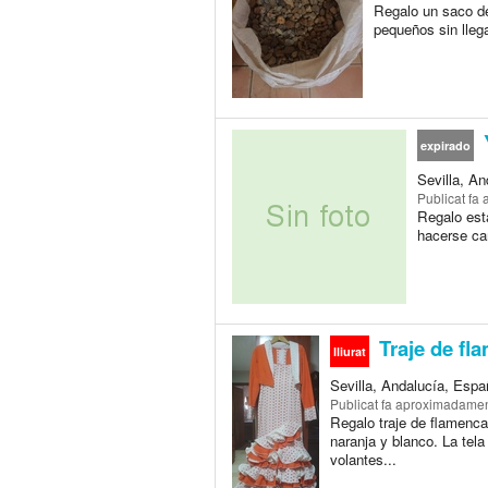
Regalo un saco de
pequeños sin llega
expirado
Sevilla, A
Publicat
fa 
Regalo esta
hacerse ca
Traje de fl
lliurat
Sevilla, Andalucía, Espa
Publicat
fa aproximadamen
Regalo traje de flamenca
naranja y blanco. La tel
volantes...