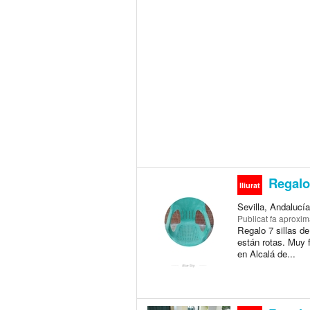
Regalo 
lliurat
Sevilla, Andalucí
Publicat
fa aproxi
Regalo 7 sillas d
están rotas. Muy 
en Alcalá de...