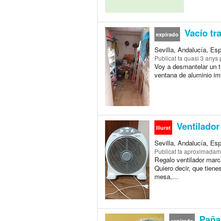
Vacío tr
expirado
Sevilla, Andalucía, Es
Publicat
fa quasi 3 anys
p
Voy a desmantelar un tr
ventana de aluminio imi
Ventilador
lliurat
Sevilla, Andalucía, Es
Publicat
fa aproximadam
Regalo ventilador marc
Quiero decir, que tiene
mesa,...
Pañal
expirado