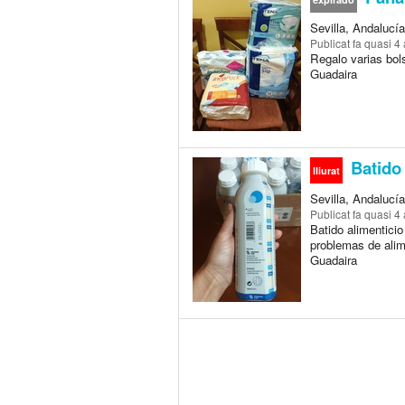
Sevilla, Andalucí
Publicat
fa quasi 4
Regalo varias bols
Guadaira
Batido 
lliurat
Sevilla, Andalucí
Publicat
fa quasi 4
Batido alimentici
problemas de alim
Guadaira