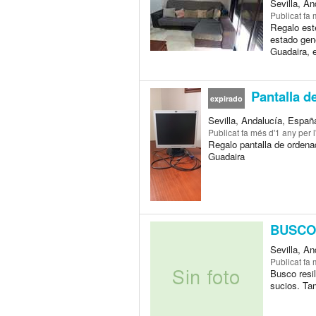
Sevilla, A
Publicat
fa 
Regalo est
estado gene
Guadaira, e
Pantalla d
expirado
Sevilla, Andalucía, Españ
Publicat
fa més d'1 any
per l
Regalo pantalla de ordena
Guadaira
BUSCO
Sevilla, An
Publicat
fa 
Busco resi
sucios. Tam