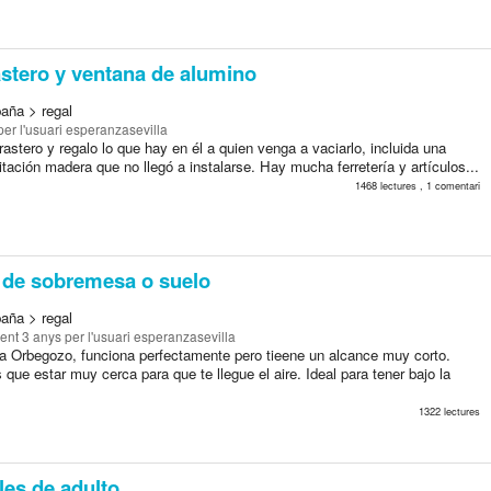
astero y ventana de alumino
paña > regal
er l'usuari esperanzasevilla
astero y regalo lo que hay en él a quien venga a vaciarlo, incluida una
tación madera que no llegó a instalarse. Hay mucha ferretería y artículos...
1468 lectures , 1 comentari
 de sobremesa o suelo
paña > regal
ent 3 anys
per l'usuari esperanzasevilla
a Orbegozo, funciona perfectamente pero tieene un alcance muy corto.
s que estar muy cerca para que te llegue el aire. Ideal para tener bajo la
1322 lectures
es de adulto