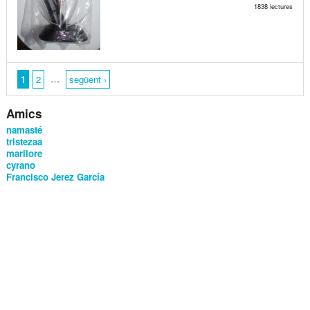
1838 lectures
…
1
2
següent ›
Amics
namasté
tristezaa
marilore
cyrano
Francisco Jerez García