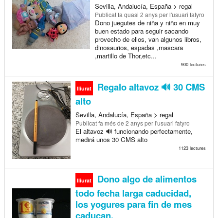
Sevilla, Andalucía, España > regal
Publicat
fa quasi 2 anys
per l'usuari fatyro
Dono juegutes de niña y niño en muy
buen estado para seguir sacando
provecho de ellos, van algunos libros,
dinosaurios, espadas ,mascara
,martillo de Thor,etc...
900 lectures
Regalo altavoz 🔊 30 CMS
lliurat
alto
Sevilla, Andalucía, España > regal
Publicat
fa més de 2 anys
per l'usuari fatyro
El altavoz 🔊 funcionando perfectamente,
medirá unos 30 CMS alto
1123 lectures
Dono algo de alimentos
lliurat
todo fecha larga caducidad,
los yogures para fin de mes
caducan.