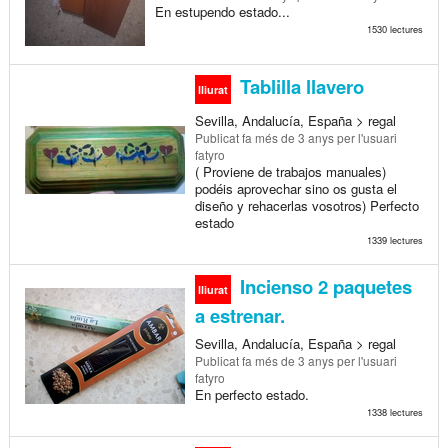
En estupendo estado...
1530 lectures
Tablilla llavero
lliurat
Sevilla, Andalucía, España > regal
Publicat
fa més de 3 anys
per l'usuari
fatyro
( Proviene de trabajos manuales)
podéis aprovechar sino os gusta el
diseño y rehacerlas vosotros) Perfecto
estado
1339 lectures
Incienso 2 paquetes
lliurat
a estrenar.
Sevilla, Andalucía, España > regal
Publicat
fa més de 3 anys
per l'usuari
fatyro
En perfecto estado.
1338 lectures