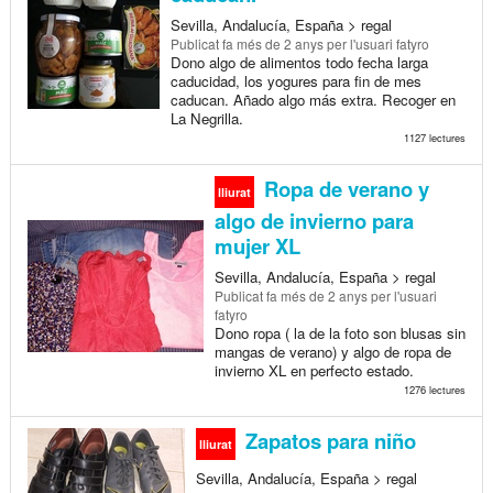
Sevilla, Andalucía, España > regal
Publicat
fa més de 2 anys
per l'usuari fatyro
Dono algo de alimentos todo fecha larga
caducidad, los yogures para fin de mes
caducan. Añado algo más extra. Recoger en
La Negrilla.
1127 lectures
Ropa de verano y
lliurat
algo de invierno para
mujer XL
Sevilla, Andalucía, España > regal
Publicat
fa més de 2 anys
per l'usuari
fatyro
Dono ropa ( la de la foto son blusas sin
mangas de verano) y algo de ropa de
invierno XL en perfecto estado.
1276 lectures
Zapatos para niño
lliurat
Sevilla, Andalucía, España > regal