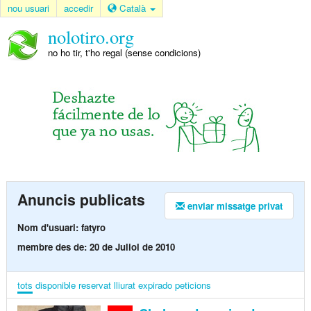
nou usuari
accedir
Català
nolotiro.org
no ho tir, t'ho regal (sense condicions)
Anuncis publicats
enviar missatge privat
Nom d'usuari: fatyro
membre des de: 20 de Juliol de 2010
tots
disponible
reservat
lliurat
expirado
peticions