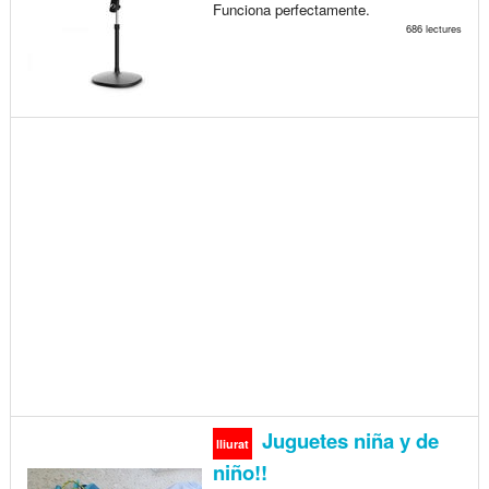
Funciona perfectamente.
686 lectures
Juguetes niña y de
lliurat
niño!!