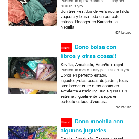
Publicat
fa aproximadament 1 any
per
l'usuari fatyro
Son tres vestidos de verano,una falda
vaquera y blusa todo en perfecto
estado. Recoger en Barriada La
Negrilla
537 lectures
Dono bolsa con
lliurat
libros y otras cosas!!
Sevilla, Andalucía, España > regal
Publicat
fa més d'1 any
per l'usuari fatyro
Libros en perfecto estado,
juguetes,velas,cosas de jardín , telas
para bordar entre otras cosas en
excelente estado incluso algunas sin
estrenar. Igualmente va ropa en
perfecto estado diversas...
767 lectures
Dono mochila con
lliurat
algunos juguetes.
Sevilla, Andalucía, España > regal