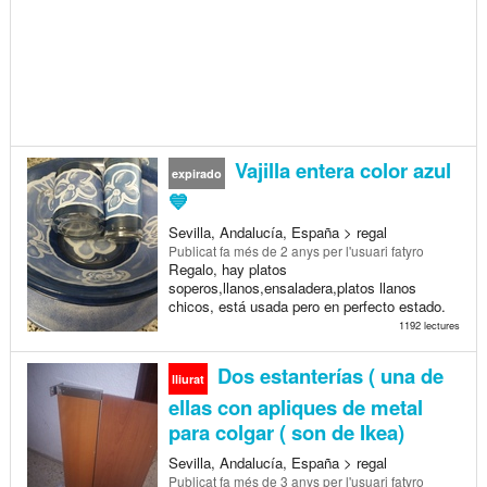
Vajilla entera color azul
expirado
💙
Sevilla, Andalucía, España > regal
Publicat
fa més de 2 anys
per l'usuari fatyro
Regalo, hay platos
soperos,llanos,ensaladera,platos llanos
chicos, está usada pero en perfecto estado.
1192 lectures
Dos estanterías ( una de
lliurat
ellas con apliques de metal
para colgar ( son de Ikea)
Sevilla, Andalucía, España > regal
Publicat
fa més de 3 anys
per l'usuari fatyro