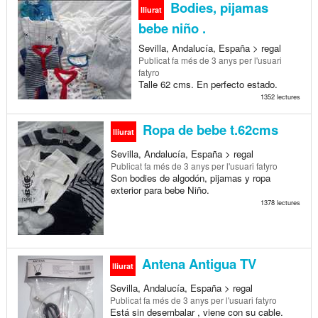
Bodies, pijamas
lliurat
bebe niño .
Sevilla, Andalucía, España > regal
Publicat
fa més de 3 anys
per l'usuari
fatyro
Talle 62 cms. En perfecto estado.
1352 lectures
Ropa de bebe t.62cms
lliurat
Sevilla, Andalucía, España > regal
Publicat
fa més de 3 anys
per l'usuari fatyro
Son bodies de algodón, pijamas y ropa
exterior para bebe Niño.
1378 lectures
Antena Antigua TV
lliurat
Sevilla, Andalucía, España > regal
Publicat
fa més de 3 anys
per l'usuari fatyro
Está sin desembalar , viene con su cable.