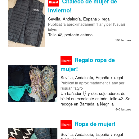
Chaleco de mujer de
lliurat
invierno!
Sevilla, Andalucía, España > regal
Publicat
fa aproximadament 1 any
per l'usuari
fatyro
Talla 42, perfecto estado.
508 lectures
Regalo ropa de
lliurat
mujer!
Sevilla, Andalucía, España > regal
Publicat
fa aproximadament 1 any
per
l'usuari fatyro
Un bañador 🩱 y dos sujetadores de
bikini en excelente estado, talla 42. Se
recoge en Barriada la Negrilla
540 lectures
Ropa de mujer!
lliurat
Sevilla, Andalucía, España > regal