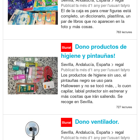
Publicat
fa més d'1 any
per l'usuari fatyro
El de la caja es para crear figuras está
completo, un diccionario, plastilina, un
par de libros que no aparecen en la
foto y más cosas.
763 lectures
Dono productos de
lliurat
higiene y pintauñas!
Sevilla, Andalucía, España > regal
Publicat
fa més d'1 any
per l'usuari fatyro
Los productos de higiene sin uso, el
pintauñas negro se uso para
Halloween y no se tocó más, , lo cuon
capilar, labial protector sin estrenar y
más cositas que irán saliendo. Se
recoge en Sevilla.
727 lectures
Dono ventilador.
lliurat
Sevilla, Andalucía, España > regal
Publicat
fa més d'1 any
per l'usuari fatyro