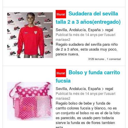
Sudadera del sevilla
lliurat
talla 2 a 3 años(entregado)
Sevilla, Andalucía, España > regal
Publicat
fa més de 14 anys
per l'usuari
mariase2
Regalo sudadera del sevilla para niño
de 2 a 3 años, esta usada muy poco,
parece nueva.
3126 lectures , 1 comentari
Bolso y funda carrito
lliurat
fucsia
Sevilla, Andalucía, España > regal
Publicat
fa més de 14 anys
per l'usuari
mariase2
Regalo bolso de bebe y funda de
carrito colores fucsia y blanco, no es
un conjunto el bolso no es el de la foto
es parecido, es usado pero todavia
sierve la funda es de flores tambien
esta...