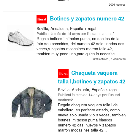
3009 lectures
Botines y zapatos numero 42
lliurat
Sevilla, Andalucía, España > regal
Publicat
fa més de 14 anys
per l'usuari mariase2
Regalo botines imitacion puma, no son los de la
foto son parecidos, del numero 42 solo usados dos
veces,y zapatos mocasines marron talla 42,
tambien muy poco uso,para quien lo necesite.
3359 lectures , 1 comentari
Chaqueta vaquera
lliurat
talla l,botines y zapatos 42
Sevilla, Andalucía, España > regal
Publicat
fa més de 14 anys
per l'usuari
mariase2
Regalo chaqueta vaquera talla l de
caballero, en perfecto estado, como
nueva solo usada 2 o 3 veces, tambien
botines imitacion puma blancos
numero 42 casi nuevos y zapatos
marron mocasines talla 42...