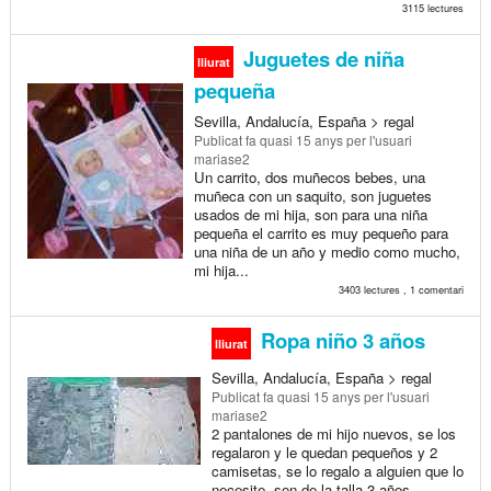
3115 lectures
Juguetes de niña
lliurat
pequeña
Sevilla, Andalucía, España > regal
Publicat
fa quasi 15 anys
per l'usuari
mariase2
Un carrito, dos muñecos bebes, una
muñeca con un saquito, son juguetes
usados de mi hija, son para una niña
pequeña el carrito es muy pequeño para
una niña de un año y medio como mucho,
mi hija...
3403 lectures , 1 comentari
Ropa niño 3 años
lliurat
Sevilla, Andalucía, España > regal
Publicat
fa quasi 15 anys
per l'usuari
mariase2
2 pantalones de mi hijo nuevos, se los
regalaron y le quedan pequeños y 2
camisetas, se lo regalo a alguien que lo
necesite, son de la talla 3 años.