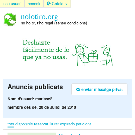
nou usuari
accedir
Català
nolotiro.org
no ho tir, t'ho regal (sense condicions)
Anuncis publicats
enviar missatge privat
Nom d'usuari: mariase2
membre des de: 20 de Juliol de 2010
tots
disponible
reservat
lliurat
expirado
peticions