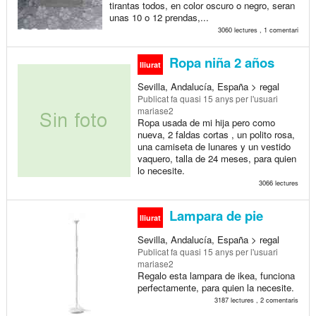
tirantas todos, en color oscuro o negro, seran
unas 10 o 12 prendas,...
3060 lectures , 1 comentari
Ropa niña 2 años
lliurat
Sevilla, Andalucía, España > regal
Publicat
fa quasi 15 anys
per l'usuari
mariase2
Ropa usada de mi hija pero como
nueva, 2 faldas cortas , un polito rosa,
una camiseta de lunares y un vestido
vaquero, talla de 24 meses, para quien
lo necesite.
3066 lectures
Lampara de pie
lliurat
Sevilla, Andalucía, España > regal
Publicat
fa quasi 15 anys
per l'usuari
mariase2
Regalo esta lampara de ikea, funciona
perfectamente, para quien la necesite.
3187 lectures , 2 comentaris