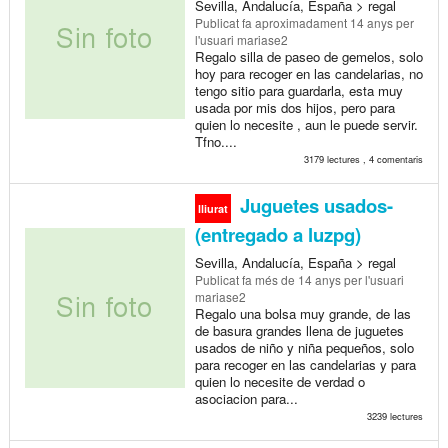
Sevilla, Andalucía, España > regal
Publicat
fa aproximadament 14 anys
per
l'usuari mariase2
Regalo silla de paseo de gemelos, solo
hoy para recoger en las candelarias, no
tengo sitio para guardarla, esta muy
usada por mis dos hijos, pero para
quien lo necesite , aun le puede servir.
Tfno....
3179 lectures , 4 comentaris
Juguetes usados-
lliurat
(entregado a luzpg)
Sevilla, Andalucía, España > regal
Publicat
fa més de 14 anys
per l'usuari
mariase2
Regalo una bolsa muy grande, de las
de basura grandes llena de juguetes
usados de niño y niña pequeños, solo
para recoger en las candelarias y para
quien lo necesite de verdad o
asociacion para...
3239 lectures