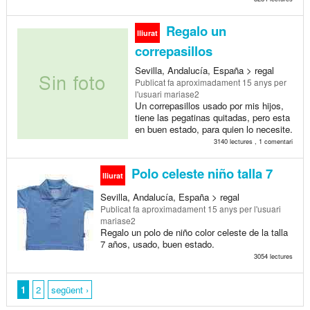
Regalo un
lliurat
correpasillos
Sevilla, Andalucía, España > regal
Publicat
fa aproximadament 15 anys
per
l'usuari mariase2
Un correpasillos usado por mis hijos,
tiene las pegatinas quitadas, pero esta
en buen estado, para quien lo necesite.
3140 lectures , 1 comentari
Polo celeste niño talla 7
lliurat
Sevilla, Andalucía, España > regal
Publicat
fa aproximadament 15 anys
per l'usuari
mariase2
Regalo un polo de niño color celeste de la talla
7 años, usado, buen estado.
3054 lectures
1
2
següent ›