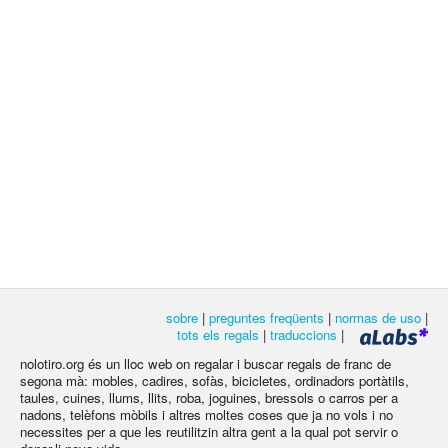
sobre
|
preguntes freqüents
|
normas de uso
|
tots els regals
|
traduccions
|
nolotiro.org és un lloc web on regalar i buscar regals de franc de
segona mà: mobles, cadires, sofàs, bicicletes, ordinadors portàtils,
taules, cuines, llums, llits, roba, joguines, bressols o carros per a
nadons, telèfons mòbils i altres moltes coses que ja no vols i no
necessites per a que les reutilitzin altra gent a la qual pot servir o