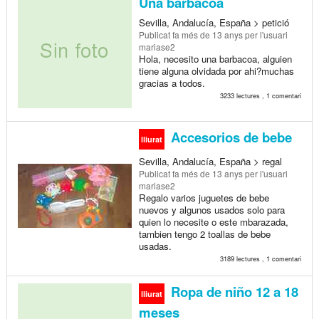
Una barbacoa
Sevilla, Andalucía, España > petició
Publicat
fa més de 13 anys
per l'usuari
mariase2
Hola, necesito una barbacoa, alguien
tiene alguna olvidada por ahi?muchas
gracias a todos.
3233 lectures , 1 comentari
Accesorios de bebe
lliurat
Sevilla, Andalucía, España > regal
Publicat
fa més de 13 anys
per l'usuari
mariase2
Regalo varios juguetes de bebe
nuevos y algunos usados solo para
quien lo necesite o este mbarazada,
tambien tengo 2 toallas de bebe
usadas.
3189 lectures , 1 comentari
Ropa de niño 12 a 18
lliurat
meses