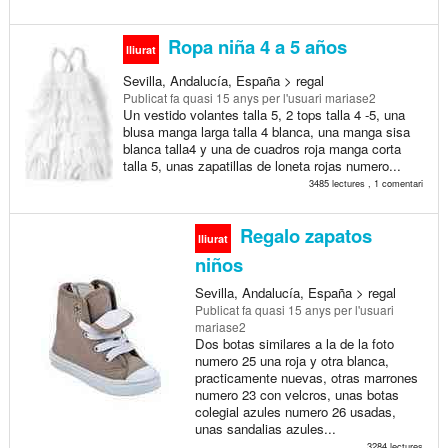
Ropa niña 4 a 5 años
lliurat
Sevilla, Andalucía, España > regal
Publicat
fa quasi 15 anys
per l'usuari mariase2
Un vestido volantes talla 5, 2 tops talla 4 -5, una
blusa manga larga talla 4 blanca, una manga sisa
blanca talla4 y una de cuadros roja manga corta
talla 5, unas zapatillas de loneta rojas numero...
3485 lectures , 1 comentari
Regalo zapatos
lliurat
niños
Sevilla, Andalucía, España > regal
Publicat
fa quasi 15 anys
per l'usuari
mariase2
Dos botas similares a la de la foto
numero 25 una roja y otra blanca,
practicamente nuevas, otras marrones
numero 23 con velcros, unas botas
colegial azules numero 26 usadas,
unas sandalias azules...
3284 lectures