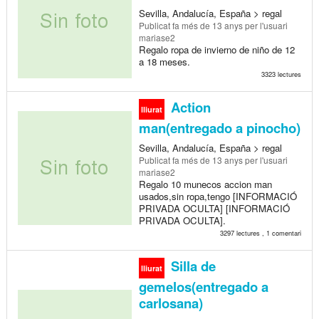
Sevilla, Andalucía, España > regal
Publicat
fa més de 13 anys
per l'usuari
mariase2
Regalo ropa de invierno de niño de 12
a 18 meses.
3323 lectures
Action
lliurat
man(entregado a pinocho)
Sevilla, Andalucía, España > regal
Publicat
fa més de 13 anys
per l'usuari
mariase2
Regalo 10 munecos accion man
usados,sin ropa,tengo [INFORMACIÓ
PRIVADA OCULTA] [INFORMACIÓ
PRIVADA OCULTA].
3297 lectures , 1 comentari
Silla de
lliurat
gemelos(entregado a
carlosana)