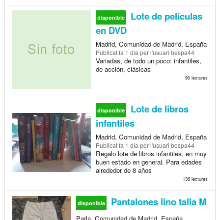
Lote de películas
disponible
en DVD
Madrid, Comunidad de Madrid, España
Publicat
fa 1 dia
per l'usuari bespa44
Variadas, de todo un poco: infantiles,
de acción, clásicas
90 lectures
Lote de libros
disponible
infantiles
Madrid, Comunidad de Madrid, España
Publicat
fa 1 dia
per l'usuari bespa44
Regalo lote de libros infantiles, en muy
buen estado en general. Para edades
alrededor de 8 años
136 lectures
Pantalones lino talla M
disponible
Parla, Comunidad de Madrid, España