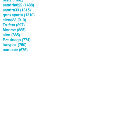
sandria822 (1488)
sandra33 (1315)
gonzaparla (1310)
elena88 (919)
Trufeta (897)
Montse (885)
alco (885)
Eztuinaga (774)
lucypaz (750)
namasté (676)