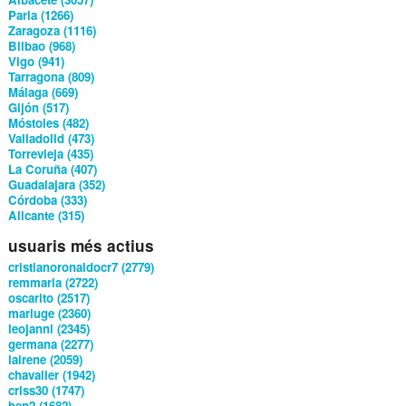
Parla (1266)
Zaragoza (1116)
Bilbao (968)
Vigo (941)
Tarragona (809)
Málaga (669)
Gijón (517)
Móstoles (482)
Valladolid (473)
Torrevieja (435)
La Coruña (407)
Guadalajara (352)
Córdoba (333)
Alicante (315)
usuaris més actius
cristianoronaldocr7 (2779)
remmaria (2722)
oscarito (2517)
mariuge (2360)
leojanni (2345)
germana (2277)
lairene (2059)
chavalier (1942)
criss30 (1747)
ben2 (1682)