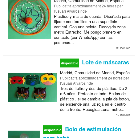
Madrid, Comunidad de Madrid, España
Publicat
fa aproximadament 24 hores
per
l'usuari Alvarosinde
Plástico y malla de cuerda. Diseñada para
fijarse con tornillos a una superficie
vertical. Con una pelota. Recogida zona
metro Estrecho. Me pongo primero en
contacto (por WhatsApp) con las
personas...
93 lectures
Lote de máscaras
disponible
Madrid, Comunidad de Madrid, España
Publicat
fa aproximadament 24 hores
per
l'usuari Alvarosinde
Tres de fieltro y dos de plástico. De 2
a 6 años. Perfecto estado. En las de
plástico , si se cambia la pila de botón,
se enciende una luz roja en el centro
de la frente. Recogida zona metro...
40 lectures
Bolo de estimulación
disponible
para bebé