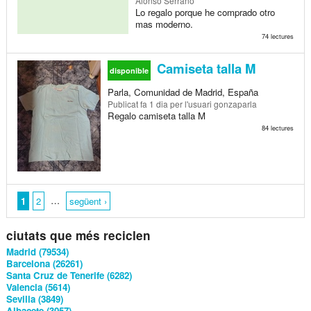
Alonso Serrano
Lo regalo porque he comprado otro
mas moderno.
74 lectures
Camiseta talla M
disponible
Parla, Comunidad de Madrid, España
Publicat
fa 1 dia
per l'usuari gonzaparla
Regalo camiseta talla M
84 lectures
…
1
2
següent ›
ciutats que més reciclen
Madrid (79534)
Barcelona (26261)
Santa Cruz de Tenerife (6282)
Valencia (5614)
Sevilla (3849)
Albacete (3057)