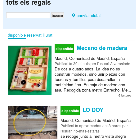
tots els regals
canviar ciutat
disponible
reservat
lliurat
Mecano de madera
disponible
Madrid, Comunidad de Madrid, España
Publicat
fa 30 minuts
per l'usuari Alvarosinde
De dos a cuatro años. La idea no es
construir modelos, sino unir piezas con
tuercas y tornillos para desarrollar la
motricidad fina. En caja de madera con
asa. Recogida zona metro Estrecho. Me...
6 lectures
LO DOY
disponible
Madrid, Comunidad de Madrid, España
Publicat
fa aproximadament 8 hores
per
l'usuari no-mas-estafas
se recoge junto al metro vista alegre