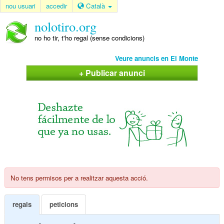
nou usuari
accedir
Català
nolotiro.org
no ho tir, t'ho regal (sense condicions)
Veure anuncis en El Monte
+ Publicar anunci
No tens permisos per a realitzar aquesta acció.
regals
peticions