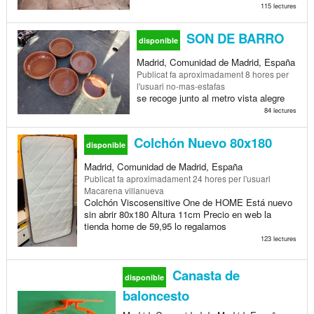
115 lectures
SON DE BARRO
disponible
Madrid, Comunidad de Madrid, España
Publicat
fa aproximadament 8 hores
per
l'usuari no-mas-estafas
se recoge junto al metro vista alegre
84 lectures
Colchón Nuevo 80x180
disponible
Madrid, Comunidad de Madrid, España
Publicat
fa aproximadament 24 hores
per l'usuari
Macarena villanueva
Colchón Viscosensitive One de HOME Está nuevo
sin abrir 80x180 Altura 11cm Precio en web la
tienda home de 59,95 lo regalamos
123 lectures
Canasta de
disponible
baloncesto