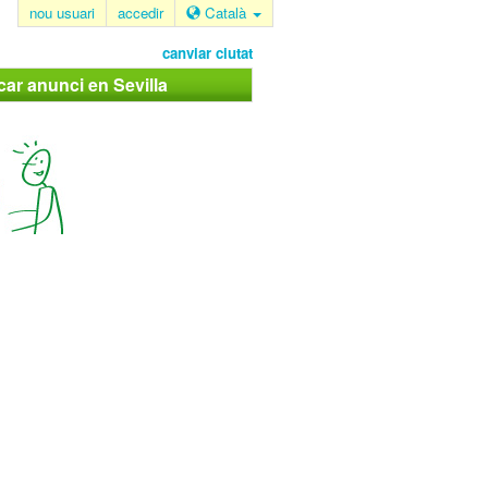
nou usuari
accedir
Català
canviar ciutat
car anunci en Sevilla