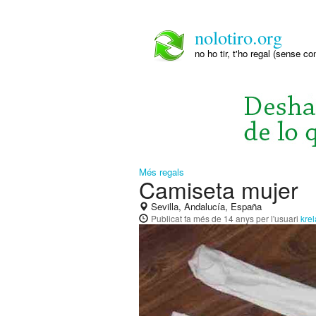
nolotiro.org
no ho tir, t'ho regal (sense co
Més regals
Camiseta mujer
Sevilla, Andalucía, España
Publicat
fa més de 14 anys
per l'usuari
krel