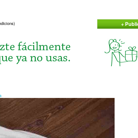
+ Publi
ndicions)
a