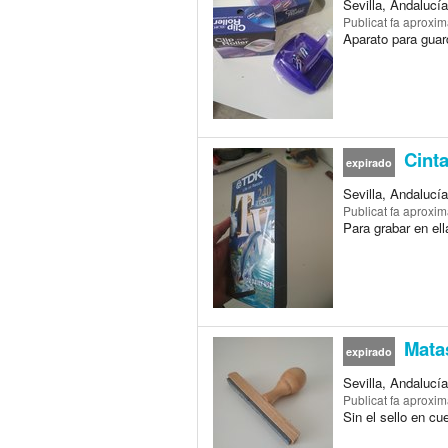
Sevilla, Andalucí
Publicat
fa aproxi
Aparato para guard
Cinta
expirado
Sevilla, Andalucí
Publicat
fa aproxi
Para grabar en el
Matas
expirado
Sevilla, Andalucí
Publicat
fa aproxi
Sin el sello en cu