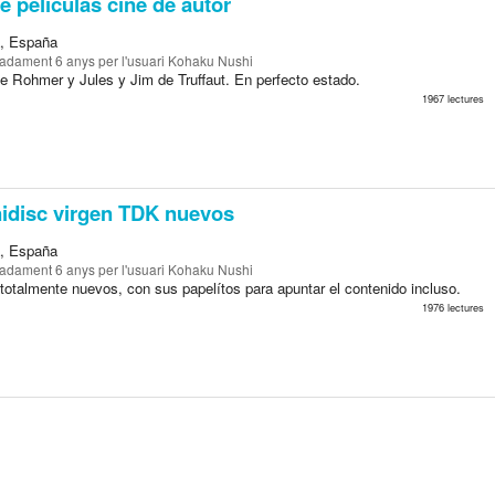
e películas cine de autor
a, España
madament 6 anys
per l'usuari Kohaku Nushi
de Rohmer y Jules y Jim de Truffaut. En perfecto estado.
1967 lectures
idisc virgen TDK nuevos
a, España
madament 6 anys
per l'usuari Kohaku Nushi
 totalmente nuevos, con sus papelítos para apuntar el contenido incluso.
1976 lectures