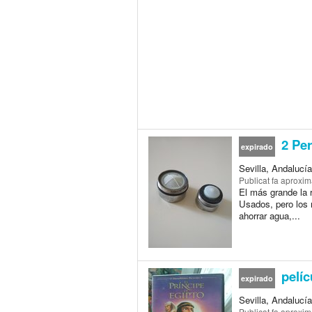
2 Per
expirado
Sevilla, Andalucí
Publicat
fa aproxi
El más grande la 
Usados, pero los 
ahorrar agua,...
pelíc
expirado
Sevilla, Andalucí
Publicat
fa aproxi