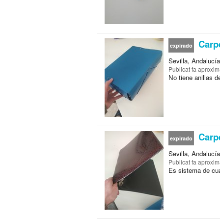
Carp
expirado
Sevilla, Andalucí
Publicat
fa aproxi
No tiene anillas d
Carpe
expirado
Sevilla, Andalucí
Publicat
fa aproxi
Es sistema de cuat