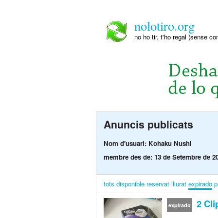
nolotiro.org
no ho tir, t'ho regal (sense co
Anuncis publicats
Nom d'usuari: Kohaku Nushi
membre des de: 13 de Setembre de 2
tots
disponible
reservat
lliurat
expirado
p
2 Clip
expirado