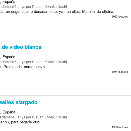
a, España
madament 6 anys
per l'usuari Kohaku Nushi
ar un coger clips ordenadamente, ya trae clips. Material de oficina.
1923 lectures
 de vídeo blanca
a, España
madament 6 anys
per l'usuari Kohaku Nushi
la. Precintada, como nueva.
1964 lectures
ellos alargado
a, España
madament 6 anys
per l'usuari Kohaku Nushi
estión, para pegarle otro.
1938 lectures