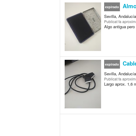
Almoh
expirado
Sevilla, Andalucí
Publicat
fa aproxi
Algo antigua pero
Cable
expirado
Sevilla, Andalucí
Publicat
fa aproxi
Largo aprox. 1,6 