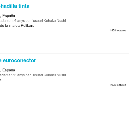
adilla tinta
a, España
madament 6 anys
per l'usuari Kohaku Nushi
 de la marca Pelikan.
1958 lectures
 euroconector
a, España
madament 6 anys
per l'usuari Kohaku Nushi
m.
1975 lectures