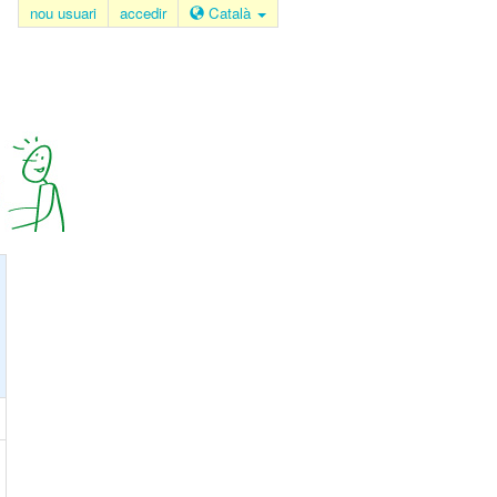
nou usuari
accedir
Català