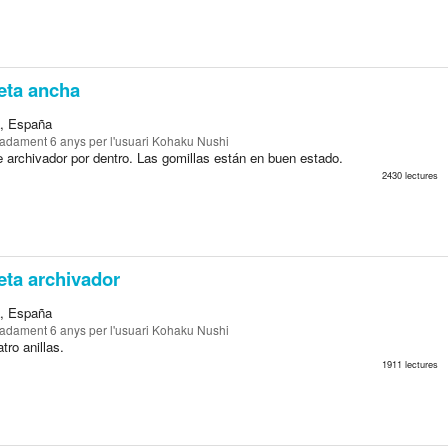
eta ancha
a, España
madament 6 anys
per l'usuari Kohaku Nushi
e archivador por dentro. Las gomillas están en buen estado.
2430 lectures
ta archivador
a, España
madament 6 anys
per l'usuari Kohaku Nushi
ro anillas.
1911 lectures