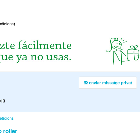
ndicions)
enviar missatge privat
013
eticions
 roller