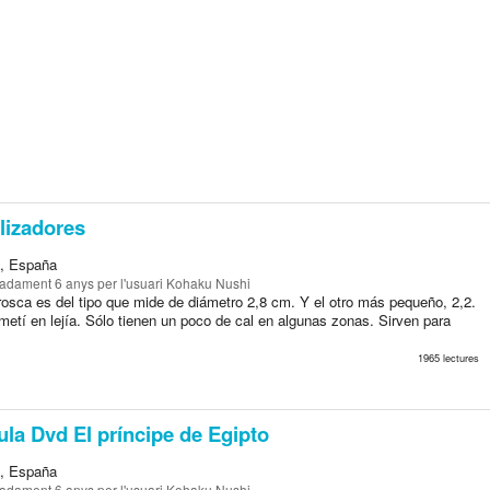
lizadores
a, España
madament 6 anys
per l'usuari Kohaku Nushi
rosca es del tipo que mide de diámetro 2,8 cm. Y el otro más pequeño, 2,2.
metí en lejía. Sólo tienen un poco de cal en algunas zonas. Sirven para
1965 lectures
ula Dvd El príncipe de Egipto
a, España
madament 6 anys
per l'usuari Kohaku Nushi