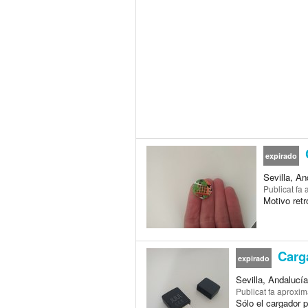
expirado
Sevilla, A
Publicat
fa 
Motivo ret
Carga
expirado
Sevilla, Andalucí
Publicat
fa aproxi
Sólo el cargador p