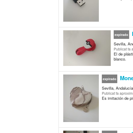
expirado
Sevilla, A
Publicat
fa 
El de plás
blanco.
Moned
expirado
Sevilla, Andalucí
Publicat
fa aproxi
Es imitación de p