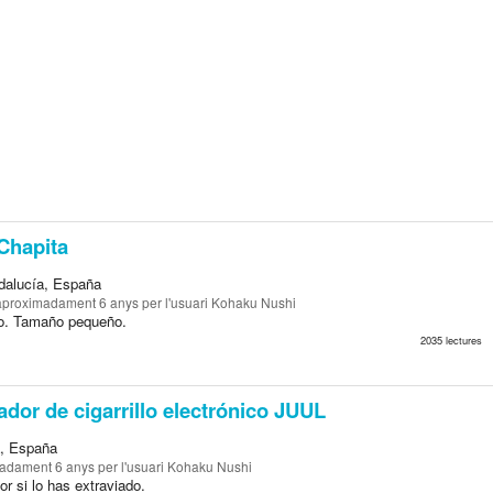
Chapita
ndalucía, España
aproximadament 6 anys
per l'usuari Kohaku Nushi
ro. Tamaño pequeño.
2035 lectures
dor de cigarrillo electrónico JUUL
a, España
madament 6 anys
per l'usuari Kohaku Nushi
or si lo has extraviado.