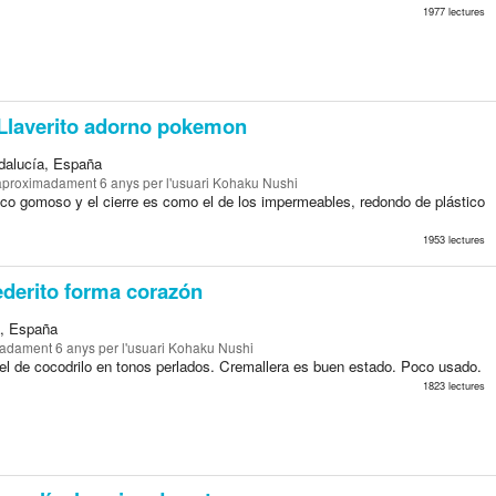
1977 lectures
Llaverito adorno pokemon
ndalucía, España
aproximadament 6 anys
per l'usuari Kohaku Nushi
tico gomoso y el cierre es como el de los impermeables, redondo de plástico
1953 lectures
erito forma corazón
a, España
madament 6 anys
per l'usuari Kohaku Nushi
iel de cocodrilo en tonos perlados. Cremallera es buen estado. Poco usado.
1823 lectures