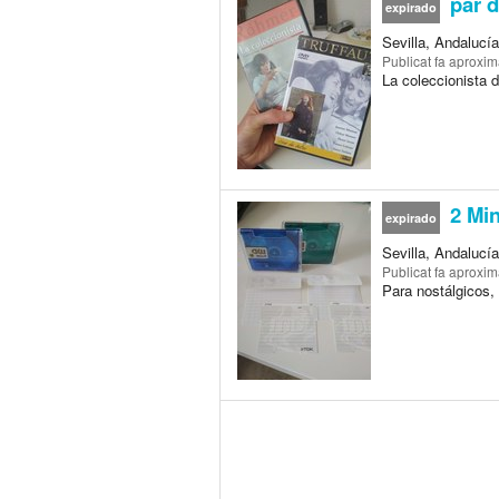
par d
expirado
Sevilla, Andalucí
Publicat
fa aproxi
La coleccionista 
2 Min
expirado
Sevilla, Andalucí
Publicat
fa aproxi
Para nostálgicos,