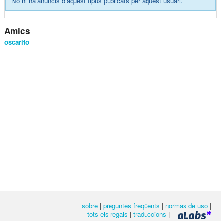
No hi ha anuncis d'aquest tipus publicats per aquest usuari.
Amics
oscarito
sobre
|
preguntes freqüents
|
normas de uso
|
tots els regals
|
traduccions
|