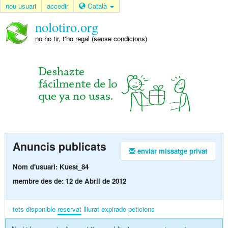
nou usuari
accedir
Català
nolotiro.org
no ho tir, t'ho regal (sense condicions)
Anuncis publicats
enviar missatge privat
Nom d'usuari: Kuest_84
membre des de: 12 de Abril de 2012
tots
disponible
reservat
lliurat
expirado
peticions