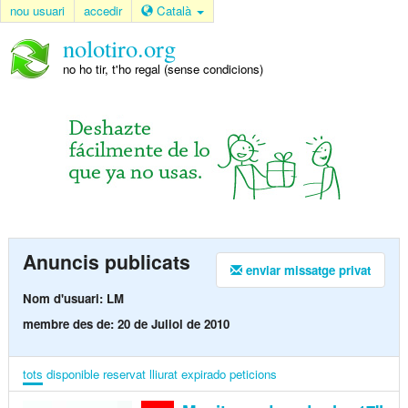
nou usuari
accedir
Català
nolotiro.org
no ho tir, t'ho regal (sense condicions)
Anuncis publicats
enviar missatge privat
Nom d'usuari: LM
membre des de: 20 de Juliol de 2010
tots
disponible
reservat
lliurat
expirado
peticions