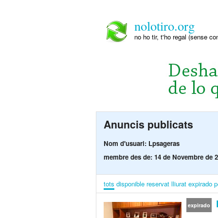
nolotiro.org
no ho tir, t'ho regal (sense co
Anuncis publicats
Nom d'usuari: Lpsageras
membre des de: 14 de Novembre de 
tots
disponible
reservat
lliurat
expirado
p
D
expirado