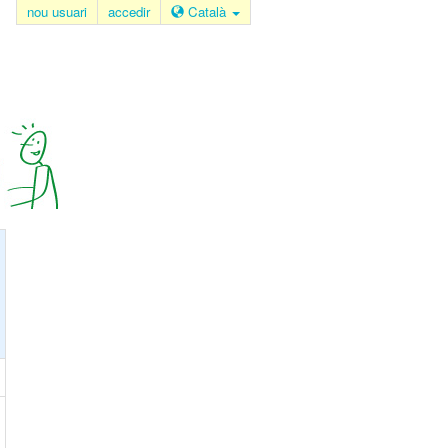
nou usuari
accedir
Català