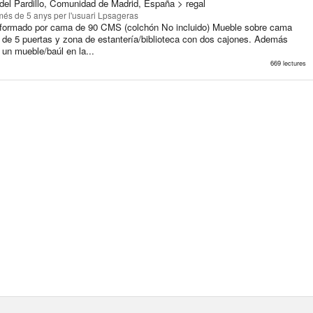
 del Pardillo, Comunidad de Madrid, España > regal
més de 5 anys
per l'usuari Lpsageras
 formado por cama de 90 CMS (colchón No incluido) Mueble sobre cama
 de 5 puertas y zona de estantería/biblioteca con dos cajones. Además
un mueble/baúl en la...
669 lectures