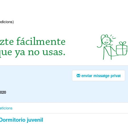
ndicions)
enviar missatge privat
2020
eticions
ormitorio juvenil