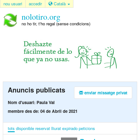
nou usuari
accedir
Català
nolotiro.org
no ho tir, t'ho regal (sense condicions)
Anuncis publicats
enviar missatge privat
Nom d'usuari: Paula Val
membre des de: 04 de Abril de 2021
tots
disponible
reservat
lliurat
expirado
peticions