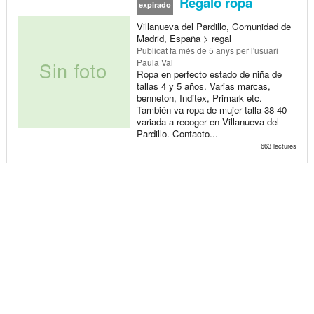
Regalo ropa
expirado
Villanueva del Pardillo, Comunidad de
Madrid, España > regal
Publicat
fa més de 5 anys
per l'usuari
Paula Val
Ropa en perfecto estado de niña de
tallas 4 y 5 años. Varias marcas,
benneton, Inditex, Primark etc.
También va ropa de mujer talla 38-40
variada a recoger en Villanueva del
Pardillo. Contacto...
663 lectures