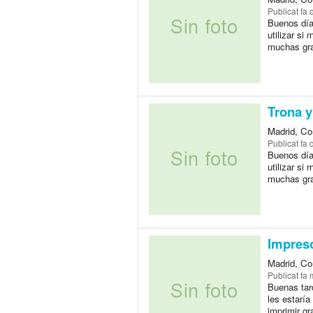
Publicat
fa 
Buenos días
utilizar si
muchas gra
Trona 
Madrid, Co
Publicat
fa 
Buenos días
utilizar si
muchas gra
Impres
Madrid, Co
Publicat
fa 
Buenas tar
les estarí
imprimir gr