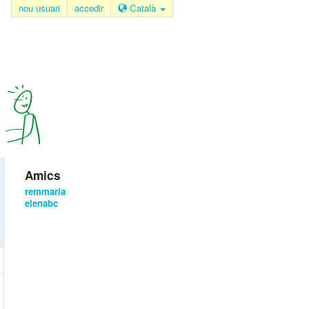
nou usuari
accedir
Català
Amics
remmaria
elenabc