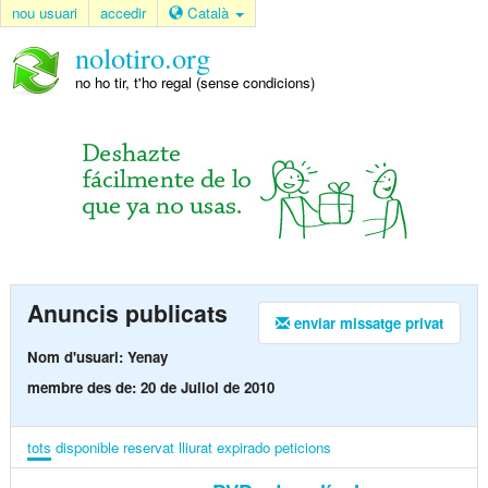
nou usuari
accedir
Català
nolotiro.org
no ho tir, t'ho regal (sense condicions)
Anuncis publicats
enviar missatge privat
Nom d'usuari: Yenay
membre des de: 20 de Juliol de 2010
tots
disponible
reservat
lliurat
expirado
peticions