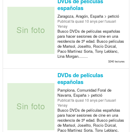
DVDs de películas
españolas
Zaragoza, Aragón, España > petició
Publicat
fa quasi 10 anys
per l'usuari
Yenay
Busco DVDs de películas españolas
para hacer sesiones de cine en una
residencia de 3ª edad. Busco películas
de Marisol, Joselito, Rocío Dúrcal,
Paco Martínez Soria, Tony Leblanc,
Lina Morgan........
3240 lectures
DVDs de películas
españolas
Pamplona, Comunidad Foral de
Navarra, España > petició
Publicat
fa quasi 10 anys
per l'usuari
Yenay
Busco DVDs de películas españolas
para hacer sesiones de cine en una
residencia de 3ª edad. Busco películas
de Marisol, Joselito, Rocío Dúrcal,
Paco Martínez Soria, Tony Leblanc,