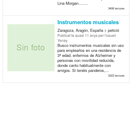
Lina Morgan........
3406 lectures
Instrumentos musicales
Zaragoza, Aragón, España > petició
Publicat
fa quasi 11 anys
per l'usuari
Yenay
Busco instrumentos musicales sin uso
para emplearlos en una residencia de
3ª edad, enfermos de Alzheimer y
personas con movilidad reducida,
donde canto habitualmente con
amigos. Si tenéis panderos,...
3323 lectures