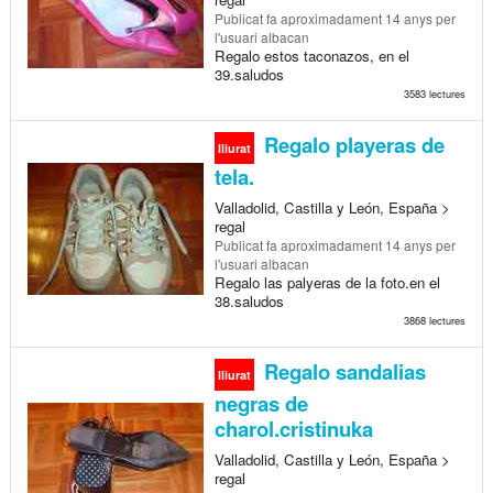
Publicat
fa aproximadament 14 anys
per
l'usuari albacan
Regalo estos taconazos, en el
39.saludos
3583 lectures
Regalo playeras de
lliurat
tela.
Valladolid, Castilla y León, España >
regal
Publicat
fa aproximadament 14 anys
per
l'usuari albacan
Regalo las palyeras de la foto.en el
38.saludos
3868 lectures
Regalo sandalias
lliurat
negras de
charol.cristinuka
Valladolid, Castilla y León, España >
regal