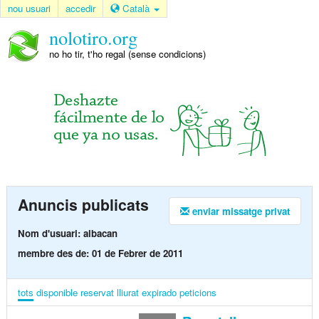
nou usuari
accedir
Català
nolotiro.org
no ho tir, t'ho regal (sense condicions)
Anuncis publicats
enviar missatge privat
Nom d'usuari: albacan
membre des de: 01 de Febrer de 2011
tots
disponible
reservat
lliurat
expirado
peticions