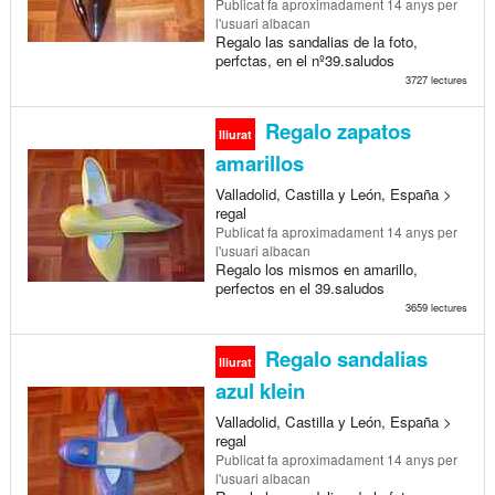
Publicat
fa aproximadament 14 anys
per
l'usuari albacan
Regalo las sandalias de la foto,
perfctas, en el nº39.saludos
3727 lectures
Regalo zapatos
lliurat
amarillos
Valladolid, Castilla y León, España >
regal
Publicat
fa aproximadament 14 anys
per
l'usuari albacan
Regalo los mismos en amarillo,
perfectos en el 39.saludos
3659 lectures
Regalo sandalias
lliurat
azul klein
Valladolid, Castilla y León, España >
regal
Publicat
fa aproximadament 14 anys
per
l'usuari albacan