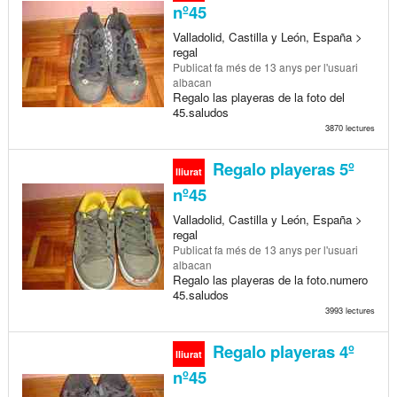
nº45
Valladolid, Castilla y León, España >
regal
Publicat
fa més de 13 anys
per l'usuari
albacan
Regalo las playeras de la foto del
45.saludos
3870 lectures
Regalo playeras 5º
lliurat
nº45
Valladolid, Castilla y León, España >
regal
Publicat
fa més de 13 anys
per l'usuari
albacan
Regalo las playeras de la foto.numero
45.saludos
3993 lectures
Regalo playeras 4º
lliurat
nº45