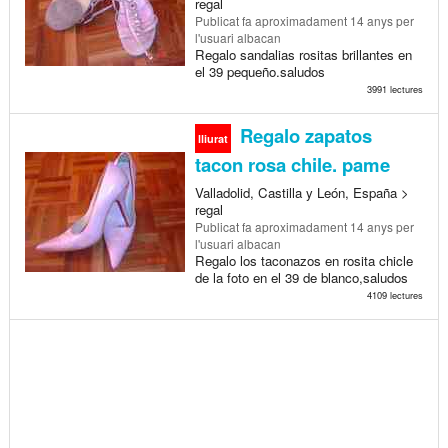
regal
Publicat
fa aproximadament 14 anys
per
l'usuari albacan
Regalo sandalias rositas brillantes en
el 39 pequeño.saludos
3991 lectures
Regalo zapatos
lliurat
tacon rosa chile. pame
Valladolid, Castilla y León, España >
regal
Publicat
fa aproximadament 14 anys
per
l'usuari albacan
Regalo los taconazos en rosita chicle
de la foto en el 39 de blanco,saludos
4109 lectures