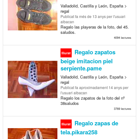
Valladolid, Castilla y León, España >
regal
Publicat
fa més de 13 anys
per l'usuari
albacan
Regalo las playeras de la foto, del 45.
saludos.
4094 lectures
Regalo zapatos
lliurat
beige imitacion piel
serpiente.pame
Valladolid, Castilla y León, España >
regal
Publicat
fa aproximadament 14 anys
per
l'usuari albacan
Regalo los zapatos de la foto del nº
38saludos
3769 lectures
Regalo zapas de
lliurat
tela.pikara258