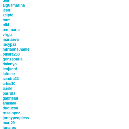
deli
aiguamarina
jesiri
kelpie
mtm
niki
remmaria
virgo
martaeva
lucypaz
miriannathaniel
pikara258
gonzaparla
dalanyo
leojanni
lairene
sandra33
criss30
traski
parrufa
gabrielaf
anasiaa
duquesa
rosalopez
jonnypeopless
mari29
lunares