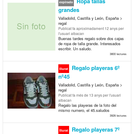
Ropa tallas
expirado
grandes
Valladolid, Castilla y León, España >
regal
Publicat
fa aproximadament 12 anys
per
l'usuari albacan
Buenas tardes regalo sobre dos cajas
de ropa de talla grande. Interesados
escribir. Un saludo.
3800 lectures
Regalo playeras 6º
lliurat
nº45
Valladolid, Castilla y León, España >
regal
Publicat
fa més de 13 anys
per l'usuari
albacan
Regalo las playeras de la foto del
mismo numero, el 45.saludos
3926 lectures
Regalo playeras 7º
lliurat