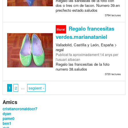
Regalo las sandalias de la foto con
dos o tres cm de tacon. Numero 39.en
precfecto estado.saludos
3764 lectures
Regalo francesitas
lliurat
verdes.marianataniel
Valladolid, Castilla y León, España >
regal
Publicat
fa aproximadament 14 anys
per
l'usuari albacan
Regalo las francesitas de la foto
numero 38.saludos
3720 lectures
…
1
2
següent ›
Amics
cristianoronaldocr7
dyan
pame0
ben1