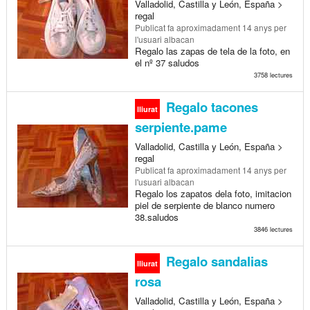
Valladolid, Castilla y León, España >
regal
Publicat
fa aproximadament 14 anys
per
l'usuari albacan
Regalo las zapas de tela de la foto, en
el nº 37 saludos
3758 lectures
Regalo tacones
lliurat
serpiente.pame
Valladolid, Castilla y León, España >
regal
Publicat
fa aproximadament 14 anys
per
l'usuari albacan
Regalo los zapatos dela foto, imitacion
piel de serpiente de blanco numero
38.saludos
3846 lectures
Regalo sandalias
lliurat
rosa
Valladolid, Castilla y León, España >