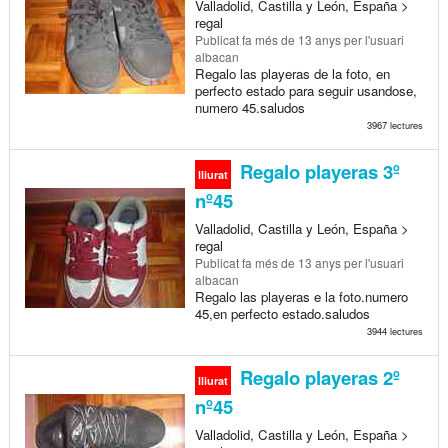
Valladolid, Castilla y León, España >
regal
Publicat
fa més de 13 anys
per l'usuari
albacan
Regalo las playeras de la foto, en
perfecto estado para seguir usandose,
numero 45.saludos
3967 lectures
Regalo playeras 3º
lliurat
nº45
Valladolid, Castilla y León, España >
regal
Publicat
fa més de 13 anys
per l'usuari
albacan
Regalo las playeras e la foto.numero
45,en perfecto estado.saludos
3944 lectures
Regalo playeras 2º
lliurat
nº45
Valladolid, Castilla y León, España >