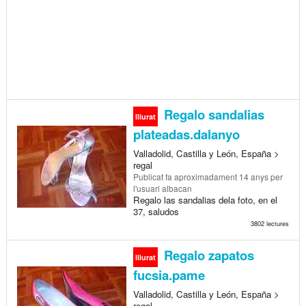
Regalo sandalias
lliurat
plateadas.dalanyo
Valladolid, Castilla y León, España >
regal
Publicat
fa aproximadament 14 anys
per
l'usuari albacan
Regalo las sandalias dela foto, en el
37, saludos
3802 lectures
Regalo zapatos
lliurat
fucsia.pame
Valladolid, Castilla y León, España >
regal