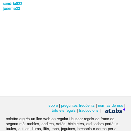
sandria822
josema33
sobre
|
preguntes freqüents
|
normas de uso
|
tots els regals
|
traduccions
|
nolotiro.org és un lloc web on regalar i buscar regals de franc de
segona mà: mobles, cadires, sofàs, bicicletes, ordinadors portàtils,
taules, cuines, llums, llits, roba, joguines, bressols o carros per a