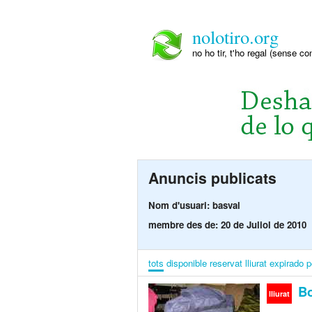
nolotiro.org
no ho tir, t'ho regal (sense co
Anuncis publicats
Nom d'usuari: basval
membre des de: 20 de Juliol de 2010
tots
disponible
reservat
lliurat
expirado
p
Bo
lliurat