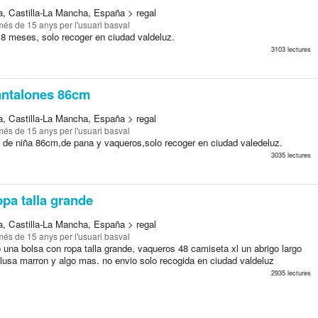
a, Castilla-La Mancha, España > regal
més de 15 anys
per l'usuari basval
18 meses, solo recoger en ciudad valdeluz.
3103 lectures
ntalones 86cm
a, Castilla-La Mancha, España > regal
més de 15 anys
per l'usuari basval
 de niña 86cm,de pana y vaqueros,solo recoger en ciudad valedeluz.
3035 lectures
pa talla grande
a, Castilla-La Mancha, España > regal
més de 15 anys
per l'usuari basval
 una bolsa con ropa talla grande, vaqueros 48 camiseta xl un abrigo largo
blusa marron y algo mas. no envio solo recogida en ciudad valdeluz
2935 lectures