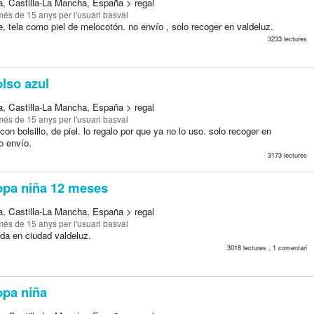
a, Castilla-La Mancha, España > regal
més de 15 anys
per l'usuari basval
, tela como piel de melocotón. no envío , solo recoger en valdeluz.
3233 lectures
lso azul
a, Castilla-La Mancha, España > regal
més de 15 anys
per l'usuari basval
con bolsillo, de piel. lo regalo por que ya no lo uso. solo recoger en
o envío.
3173 lectures
pa niña 12 meses
a, Castilla-La Mancha, España > regal
més de 15 anys
per l'usuari basval
da en ciudad valdeluz.
3018 lectures , 1 comentari
pa niña