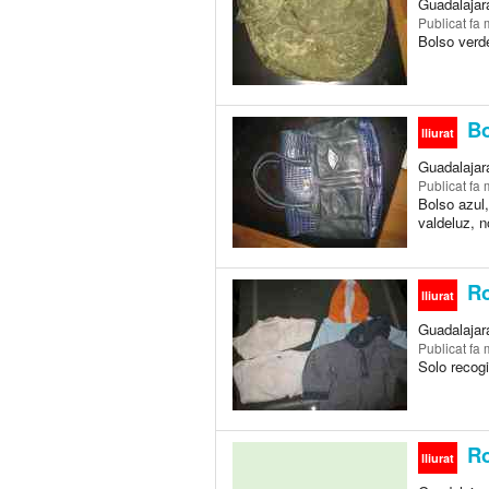
Guadalajar
Publicat
fa 
Bolso verde
Bo
lliurat
Guadalajar
Publicat
fa 
Bolso azul,
valdeluz, n
Ro
lliurat
Guadalajar
Publicat
fa 
Solo recogi
Ro
lliurat