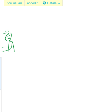
nou usuari
accedir
Català