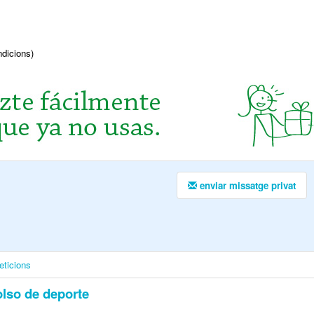
ndicions)
enviar missatge privat
eticions
lso de deporte