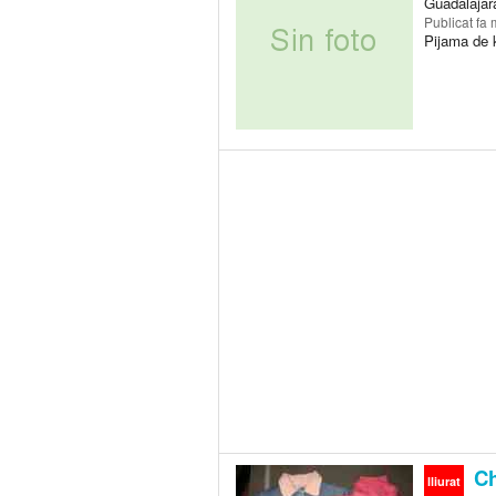
Guadalajar
Publicat
fa 
Pijama de k
Ch
lliurat