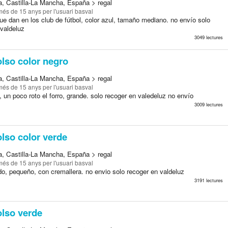
a, Castilla-La Mancha, España > regal
més de 15 anys
per l'usuari basval
e dan en los club de fútbol, color azul, tamaño mediano. no envío solo
 valdeluz
3049 lectures
lso color negro
a, Castilla-La Mancha, España > regal
més de 15 anys
per l'usuari basval
 un poco roto el forro, grande. solo recoger en valedeluz no envío
3009 lectures
lso color verde
a, Castilla-La Mancha, España > regal
més de 15 anys
per l'usuari basval
, pequeño, con cremallera. no envio solo recoger en valdeluz
3191 lectures
lso verde