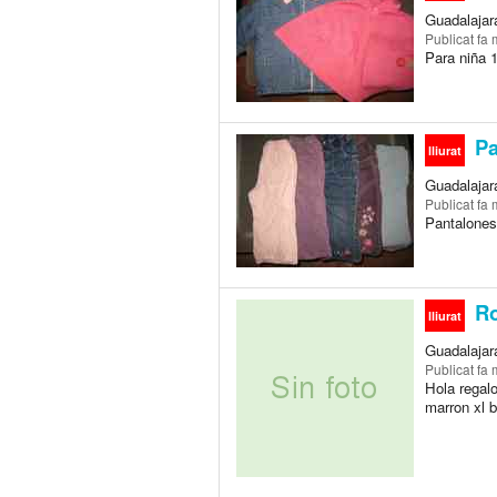
Guadalajar
Publicat
fa 
Para niña 
Pa
lliurat
Guadalajar
Publicat
fa 
Pantalones
Ro
lliurat
Guadalajar
Publicat
fa 
Hola regalo
marron xl 