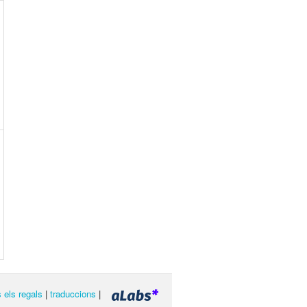
s els regals
|
traduccions
|