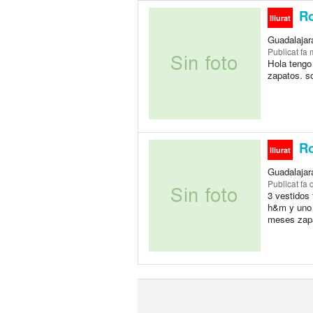
Ro
lliurat
Guadalajar
Publicat
fa 
Hola tengo
zapatos. s
Ro
lliurat
Guadalajar
Publicat
fa 
3 vestidos 
h&m y uno 
meses zapa