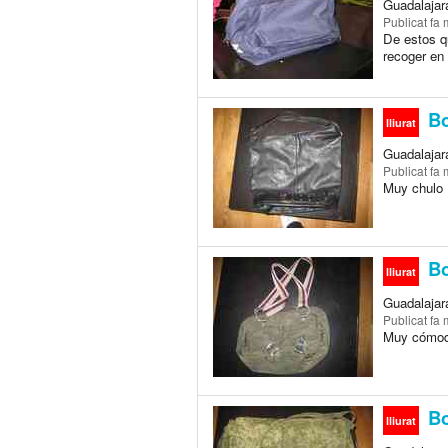
Guadalajar
Publicat
fa 
De estos qu
recoger en
Bo
lliurat
Guadalajar
Publicat
fa 
Muy chulo ,
Bo
lliurat
Guadalajar
Publicat
fa 
Muy cómodo
Bo
lliurat