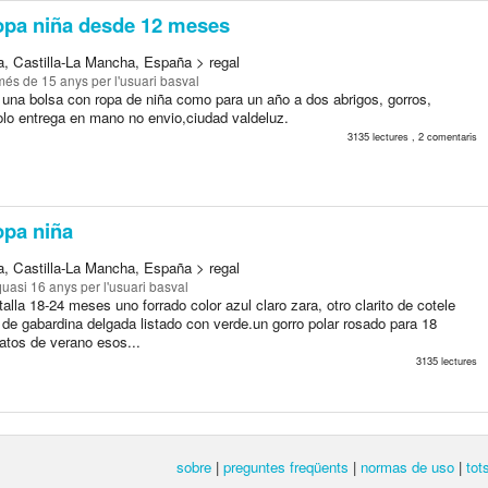
pa niña desde 12 meses
a, Castilla-La Mancha, España > regal
més de 15 anys
per l'usuari basval
 una bolsa con ropa de niña como para un año a dos abrigos, gorros,
olo entrega en mano no envio,ciudad valdeluz.
3135 lectures , 2 comentaris
pa niña
a, Castilla-La Mancha, España > regal
quasi 16 anys
per l'usuari basval
talla 18-24 meses uno forrado color azul claro zara, otro clarito de cotele
de gabardina delgada listado con verde.un gorro polar rosado para 18
tos de verano esos...
3135 lectures
sobre
|
preguntes freqüents
|
normas de uso
|
tot