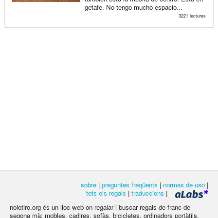
getafe. No tengo mucho espacio...
3221 lectures
sobre
|
preguntes freqüents
|
normas de uso
|
tots els regals
|
traduccions
|
nolotiro.org és un lloc web on regalar i buscar regals de franc de
segona mà: mobles, cadires, sofàs, bicicletes, ordinadors portàtils,