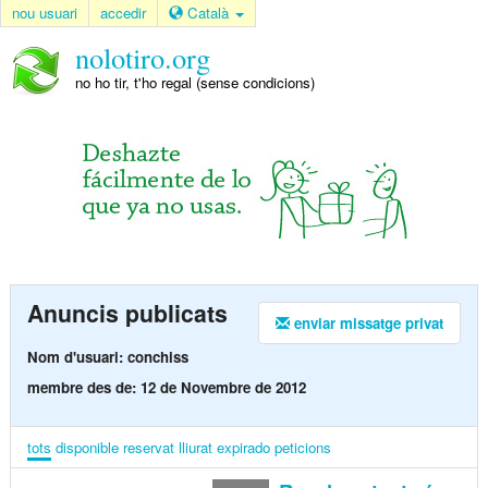
nou usuari
accedir
Català
nolotiro.org
no ho tir, t'ho regal (sense condicions)
Anuncis publicats
enviar missatge privat
Nom d'usuari: conchiss
membre des de: 12 de Novembre de 2012
tots
disponible
reservat
lliurat
expirado
peticions