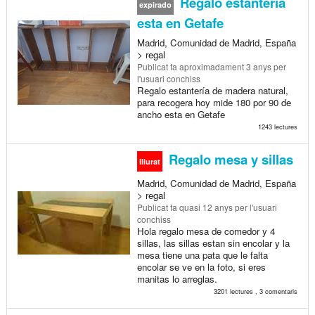
Regalo estantería
expirado
esta en Getafe
Madrid, Comunidad de Madrid, España
> regal
Publicat
fa aproximadament 3 anys
per
l'usuari conchiss
Regalo estantería de madera natural,
para recogera hoy mide 180 por 90 de
ancho esta en Getafe
1243 lectures
Regalo mesa y sillas
lliurat
Madrid, Comunidad de Madrid, España
> regal
Publicat
fa quasi 12 anys
per l'usuari
conchiss
Hola regalo mesa de comedor y 4
sillas, las sillas estan sin encolar y la
mesa tiene una pata que le falta
encolar se ve en la foto, si eres
manitas lo arreglas.
3201 lectures , 3 comentaris