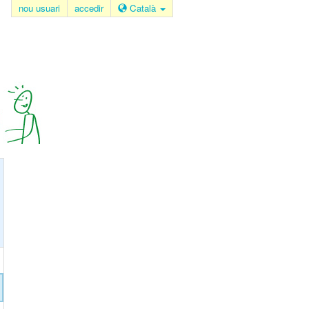
nou usuari
accedir
Català