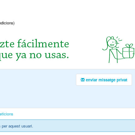
ndicions)
enviar missatge privat
eticions
 per aquest usuari.