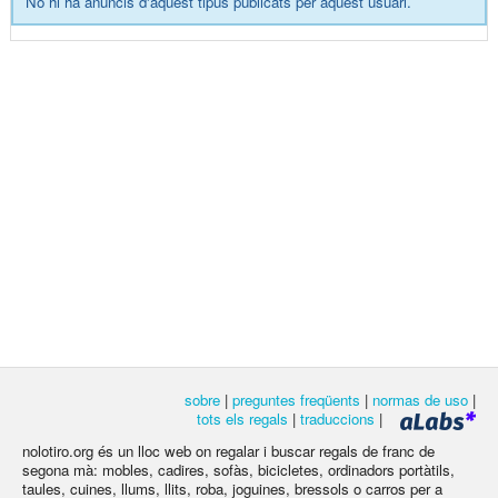
No hi ha anuncis d'aquest tipus publicats per aquest usuari.
sobre
|
preguntes freqüents
|
normas de uso
|
tots els regals
|
traduccions
|
nolotiro.org és un lloc web on regalar i buscar regals de franc de
segona mà: mobles, cadires, sofàs, bicicletes, ordinadors portàtils,
taules, cuines, llums, llits, roba, joguines, bressols o carros per a