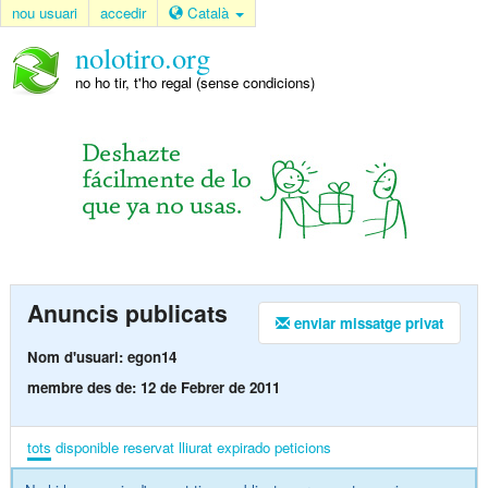
nou usuari
accedir
Català
nolotiro.org
no ho tir, t'ho regal (sense condicions)
Anuncis publicats
enviar missatge privat
Nom d'usuari: egon14
membre des de: 12 de Febrer de 2011
tots
disponible
reservat
lliurat
expirado
peticions