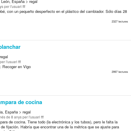
 y León, España > regal
nys
per l'usuari fff
bé, con un pequeño desperfecto en el plástico del cambiador. Sólo días 28
2327 lectures
planchar
regal
per l'usuari fff
r. Recoger en Vigo
2997 lectures
mpara de cocina
ia, España > regal
més de 8 anys
per l'usuari fff
ara de cocina. Tiene todo (la electrónica y los tubos), pero le falta la
l de fijación. Habría que encontrar una de la métrica que se ajuste para