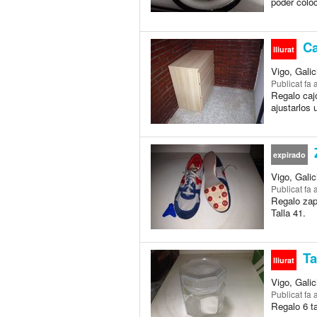
poder coloc
Ca
lliurat
Vigo, Galic
Publicat
fa 
Regalo caj
ajustarlos 
Z
expirado
Vigo, Galic
Publicat
fa 
Regalo zapa
Talla 41.
Ta
lliurat
Vigo, Galic
Publicat
fa 
Regalo 6 ta