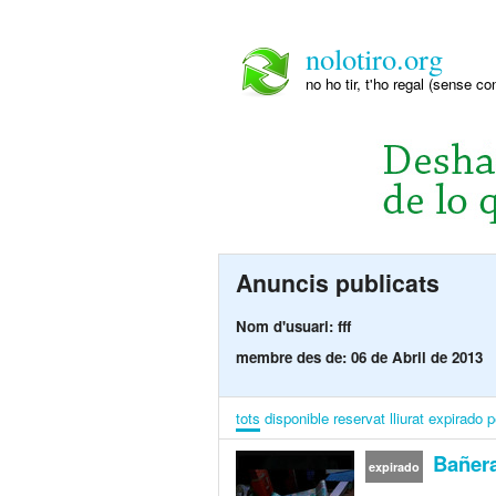
nolotiro.org
no ho tir, t'ho regal (sense co
Anuncis publicats
Nom d'usuari: fff
membre des de: 06 de Abril de 2013
tots
disponible
reservat
lliurat
expirado
p
Bañera
expirado