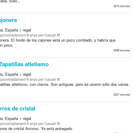
arla. Sólo...
3273 lectures
jonera
ia, España > regal
aproximadament 9 anys
per l'usuari fff
onera. El fondo de los cajones está un poco combado, y habría que
un poco.
3098 lectures
apatillas atletismo
ia, España > regal
aproximadament 9 anys
per l'usuari fff
tillas atletismo, con clavos. Son antiguas, pero se usaron sólo dos veces.
3227 lectures
rros de cristal
ia, España > regal
aproximadament 9 anys
per l'usuari fff
rros de cristal Arcoroc. Ya está entregado