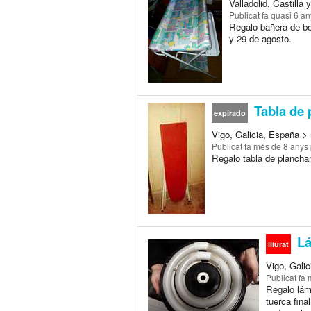
Valladolid, Castilla
Publicat
fa quasi 6 a
Regalo bañera de be
y 29 de agosto.
Tabla de 
expirado
Vigo, Galicia, España > 
Publicat
fa més de 8 anys
Regalo tabla de plancha
Lá
lliurat
Vigo, Galic
Publicat
fa 
Regalo lámp
tuerca fina