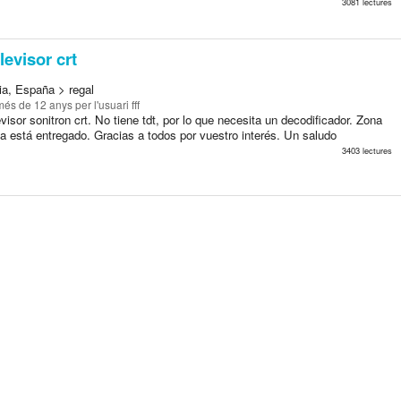
3081 lectures
levisor crt
ia, España > regal
més de 12 anys
per l'usuari fff
visor sonitron crt. No tiene tdt, por lo que necesita un decodificador. Zona
a está entregado. Gracias a todos por vuestro interés. Un saludo
3403 lectures