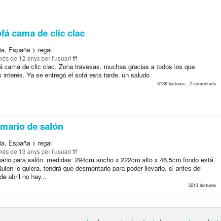
fá cama de clic clac
ia, España > regal
més de 12 anys
per l'usuari fff
á cama de clic clac. Zona travesas. muchas gracias a todos los que
 interés. Ya se entregó el sofá esta tarde. un saludo
3189 lectures , 2 comentaris
mario de salón
ia, España > regal
més de 13 anys
per l'usuari fff
ario para salón. medidas: 294cm ancho x 222cm alto x 46,5cm fondo está
ien lo quiera, tendrá que desmontarlo para poder llevarlo. si antes del
e abril no hay...
3213 lectures