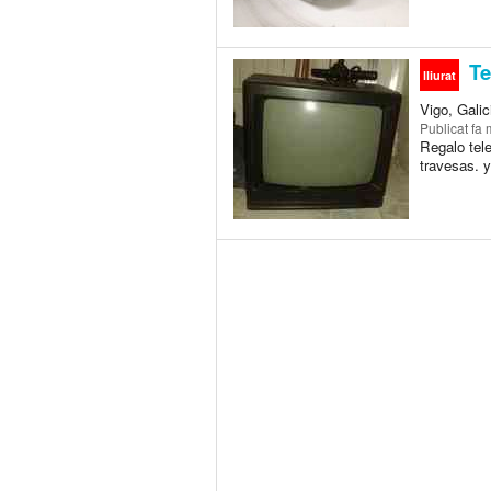
Te
lliurat
Vigo, Galic
Publicat
fa 
Regalo tele
travesas. y