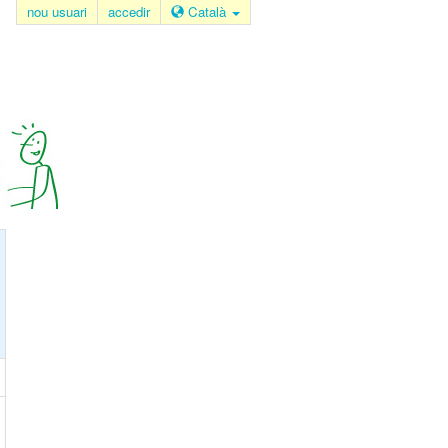
nou usuari
accedir
Català