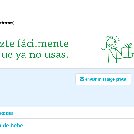
ndicions)
enviar missatge privat
eticions
 de bebé