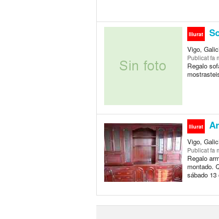
So
lliurat
Vigo, Galic
Publicat
fa 
Regalo sof
mostrasteis
Ar
lliurat
Vigo, Galic
Publicat
fa 
Regalo arm
montado. Qu
sábado 13 d