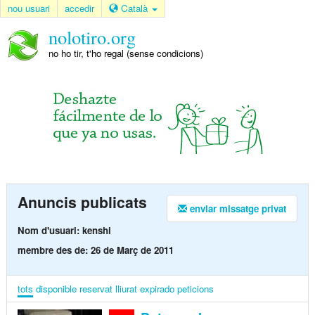
nou usuari
accedir
Català
nolotiro.org
no ho tir, t'ho regal (sense condicions)
Anuncis publicats
enviar missatge privat
Nom d'usuari: kenshi
membre des de: 26 de Març de 2011
tots
disponible
reservat
lliurat
expirado
peticions