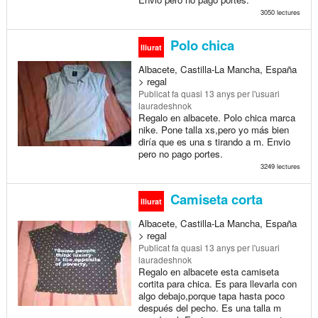
3050 lectures
Polo chica
lliurat
Albacete, Castilla-La Mancha, España
> regal
Publicat
fa quasi 13 anys
per l'usuari
lauradeshnok
Regalo en albacete. Polo chica marca
nike. Pone talla xs,pero yo más bien
diría que es una s tirando a m. Envio
pero no pago portes.
3249 lectures
Camiseta corta
lliurat
Albacete, Castilla-La Mancha, España
> regal
Publicat
fa quasi 13 anys
per l'usuari
lauradeshnok
Regalo en albacete esta camiseta
cortita para chica. Es para llevarla con
algo debajo,porque tapa hasta poco
después del pecho. Es una talla m