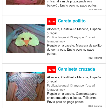
chica talla m de propaganda ron
barceló . Envio pero no pago portes.
3144 lectures
Careta pollito
lliurat
Albacete, Castilla-La Mancha, España
> regal
Publicat
fa quasi 13 anys
per l'usuari
lauradeshnok
Regalo en albacete. Mascara de pollito
de goma eva. Envio pero no pago
portes.
3581 lectures
Camiseta cruzada
lliurat
Albacete, Castilla-La Mancha, España
> regal
Publicat
fa quasi 13 anys
per l'usuari
lauradeshnok
Regalo en albacete. Camiseta para
chica cruzada y elástica. Talla s/m.
Envio pero no pago portes.
3053 lectures