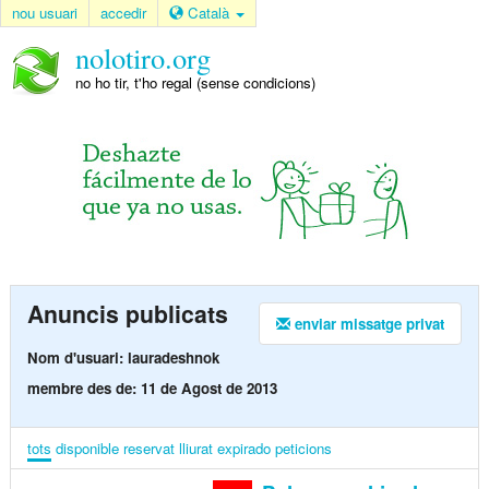
nou usuari
accedir
Català
nolotiro.org
no ho tir, t'ho regal (sense condicions)
Anuncis publicats
enviar missatge privat
Nom d'usuari: lauradeshnok
membre des de: 11 de Agost de 2013
tots
disponible
reservat
lliurat
expirado
peticions