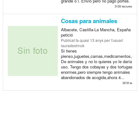
grande o l. Envio pero no pago portes.
3135 lectures
Cosas para animales
Albacete, Castilla-La Mancha, España >
petició
Publicat
fa quasi 13 anys
per l'usuari
lauradeshnok
Si tienes
pienso,juguetes,camas,medicamentos,etc..
De animales y no lo quieres yo le daría
uso. Tengo dos cobayas y dos tortugas
enormes,pero siempre tengo animales
abandonados de acogida,ahora 4...
3218 lectures