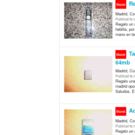
Re
lliurat
Madrid, Co
Publicat
fa 
Regalo un r
hebilla, po
mano en le
Ta
lliurat
64mb
Madrid, Co
Publicat
fa 
Regalo una
madrid opo
Saludos. E
Ad
lliurat
Madrid, Co
Publicat
fa 
Regalo un 