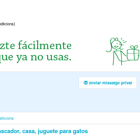
ndicions)
enviar missatge privat
eticions
scador, casa, juguete para gatos