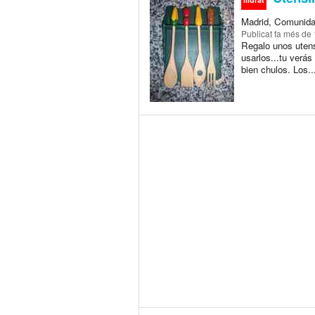
Madrid, Comunida
Publicat
fa més de
Regalo unos utensi
usarlos...tu verá
bien chulos. Los..