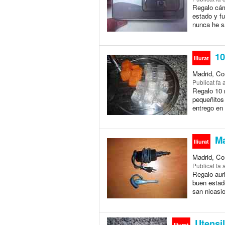
Regalo cám
estado y f
nunca he sa
10
lliurat
Madrid, Co
Publicat
fa
Regalo 10 
pequeñitos 
entrego en 
Ma
lliurat
Madrid, Co
Publicat
fa
Regalo auri
buen estad
san nicasio 
Utensil
lliurat