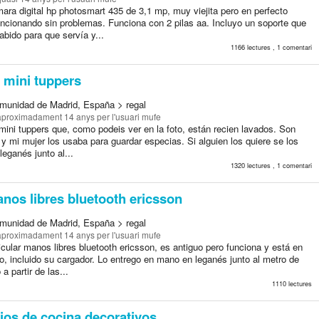
ara digital hp photosmart 435 de 3,1 mp, muy viejita pero en perfecto
uncionando sin problemas. Funciona con 2 pilas aa. Incluyo un soporte que
bido para que servía y...
1166 lectures , 1 comentari
 mini tuppers
munidad de Madrid, España > regal
 aproximadament 14 anys
per l'usuari mufe
mini tuppers que, como podeis ver en la foto, están recien lavados. Son
y mi mujer los usaba para guardar especias. Si alguien los quiere se los
leganés junto al...
1320 lectures , 1 comentari
nos libres bluetooth ericsson
munidad de Madrid, España > regal
 aproximadament 14 anys
per l'usuari mufe
cular manos libres bluetooth ericsson, es antiguo pero funciona y está en
o, incluido su cargador. Lo entrego en mano en leganés junto al metro de
a partir de las...
1110 lectures
ios de cocina decorativos