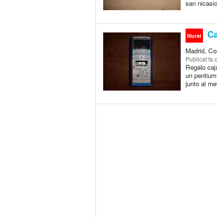
san nicasio
Ca
lliurat
Madrid, Co
Publicat
fa 
Regalo caja
un pentium 
junto al me