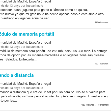
munidad de Madrid, España > regal
més de 13 anys
per l'usuari mufe
rascador, casa, juguete para gatos o llámese como se quiera,
nte nuevo ya que mi gata no le ha hecho apenas caso a este sino a otro
Lo entrego en leganés zona de san...
2100 lectures
dulo de memoria portátil
munidad de Madrid, España > regal
més de 13 anys
per l'usuari mufe
módulo de memoria para portátil, de 256 mb, pc2700s 333 mhz. Lo entrego
zona de oporto por las mñanas/mediodías o en leganés zona san nicasio
des. Saludos. Entregada...
1531 lectures
ndo a distancia
munidad de Madrid, España > regal
més de 13 anys
per l'usuari mufe
ando a distancia que era de un tdt por usb para pc. No sé si valdrá para
 para otros dispositivos pero si alguien lo quiere se lo regalo. Lo entrego en
to por las...
1630 lectures , 1 comentari