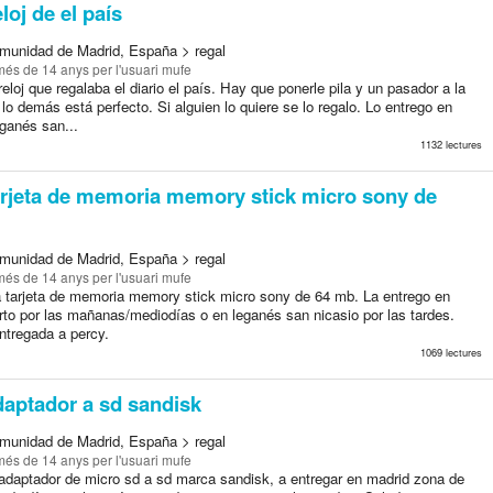
loj de el país
munidad de Madrid, España > regal
més de 14 anys
per l'usuari mufe
eloj que regalaba el diario el país. Hay que ponerle pila y un pasador a la
r lo demás está perfecto. Si alguien lo quiere se lo regalo. Lo entrego en
ganés san...
1132 lectures
rjeta de memoria memory stick micro sony de
munidad de Madrid, España > regal
més de 14 anys
per l'usuari mufe
 tarjeta de memoria memory stick micro sony de 64 mb. La entrego en
rto por las mañanas/mediodías o en leganés san nicasio por las tardes.
ntregada a percy.
1069 lectures
aptador a sd sandisk
munidad de Madrid, España > regal
més de 14 anys
per l'usuari mufe
adaptador de micro sd a sd marca sandisk, a entregar en madrid zona de