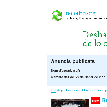
nolotiro.org
no ho tir, t'ho regal (sense co
Anuncis publicats
Nom d'usuari: mufe
membre des de: 22 de Gener de 2011
tots
disponible
reservat
lliurat
expirado
p
Ra
lliurat