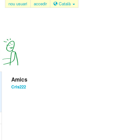
nou usuari
accedir
Català
Amics
Cris222