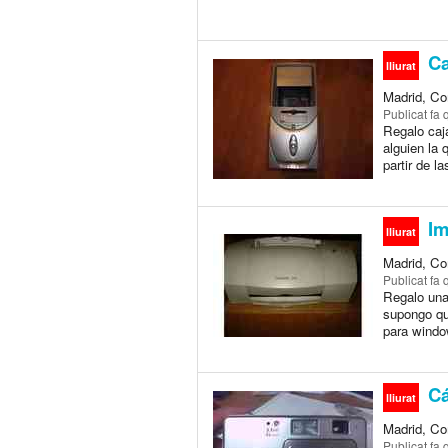
Ca
lliurat
Madrid, Co
Publicat
fa 
Regalo caja
alguien la 
partir de la
Im
lliurat
Madrid, Co
Publicat
fa 
Regalo una
supongo qu
para window
Cá
lliurat
Madrid, Co
Publicat
fa 