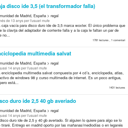
a disco ide 3,5 (el transformador falla)
munidad de Madrid, España > regal
més de 13 anys
per l'usuari mufe
 caja vacía para disco duro ide de 3,5 marca woxter. El único problema que
e la clavija del adaptador de corriente falla y a la caja le faltan un par de
e no...
1781 lectures , 1 comentari
ciclopedia multimedia salvat
munidad de Madrid, España > regal
quasi 14 anys
per l'usuari mufe
 enciclopedia multimedia salvat compuesta por 4 cd´s, enciclopedia, atlas,
activo de windows 98 y curso multimedia de internet. Es un poco antigua,
pero está...
1431 lectures
sco duro ide 2,5 40 gb averiado
munidad de Madrid, España > regal
quasi 14 anys
per l'usuari mufe
isco duro ide de 2,5 y 40 gb averiado. Si alguien lo quiere para algo se lo
o tiraré. Entrego en madrid oporto por las mañanas/mediodías o en leganés