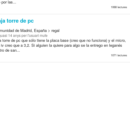
 por las...
1068 lectures
ja torre de pc
munidad de Madrid, España > regal
quasi 14 anys
per l'usuari mufe
 torre de pc que sólo tiene la placa base (creo que no funciona) y el micro,
iv creo que a 3,2. Si alguien la quiere para algo se la entrego en leganés
tro de san...
1071 lectures