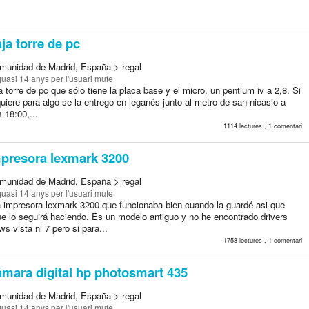
ja torre de pc
munidad de Madrid, España > regal
quasi 14 anys
per l'usuari mufe
 torre de pc que sólo tiene la placa base y el micro, un pentium iv a 2,8. Si
quiere para algo se la entrego en leganés junto al metro de san nicasio a
s 18:00,...
1114 lectures , 1 comentari
presora lexmark 3200
munidad de Madrid, España > regal
quasi 14 anys
per l'usuari mufe
 impresora lexmark 3200 que funcionaba bien cuando la guardé asi que
e lo seguirá haciendo. Es un modelo antiguo y no he encontrado drivers
s vista ni 7 pero si para...
1758 lectures , 1 comentari
mara digital hp photosmart 435
munidad de Madrid, España > regal
quasi 14 anys
per l'usuari mufe