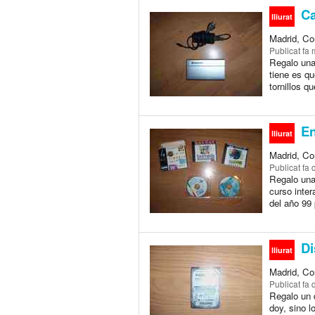
Caj
lliurat
Madrid, Co
Publicat
fa 
Regalo una
tiene es qu
tornillos qu
En
lliurat
Madrid, Co
Publicat
fa 
Regalo una
curso inter
del año 99 
Di
lliurat
Madrid, Co
Publicat
fa 
Regalo un d
doy, sino l