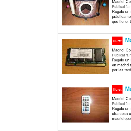
Madrid, Co
Publicat
fa 
Regalo un 
prácticame
que tiene. 
Mó
lliurat
Madrid, Co
Publicat
fa 
Regalo un 
en madrid 
por las tar
Ma
lliurat
Madrid, Co
Publicat
fa 
Regalo un m
otra cosa o
madrid opor