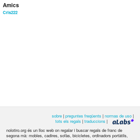
Amics
Cris222
sobre
|
preguntes freqüents
|
normas de uso
|
tots els regals
|
traduccions
|
nolotiro.org és un lloc web on regalar i buscar regals de franc de
segona mà: mobles, cadires, sofàs, bicicletes, ordinadors portàtils,