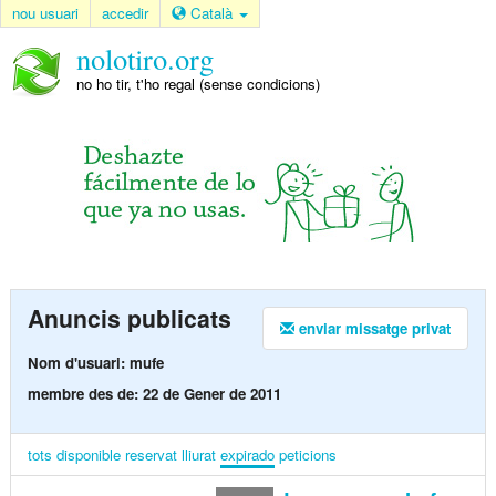
nou usuari
accedir
Català
nolotiro.org
no ho tir, t'ho regal (sense condicions)
Anuncis publicats
enviar missatge privat
Nom d'usuari: mufe
membre des de: 22 de Gener de 2011
tots
disponible
reservat
lliurat
expirado
peticions