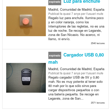
Luz para enchufe
expirado
Madrid, Comunidad de Madrid, España
Publicat
fa quasi 7 anys
per l'usuari mufe
Regalo luz para enchufe. Ilumina poco
y en color naranja, como los
interruptores de las regletas, no es una
luz de noche. Se recoge en Leganés,
zona de San Nicasio. No acerco, ni
llamo, ni envío.
2540 lectures
Cargador USB 0,80
expirado
mah
Madrid, Comunidad de Madrid, España
Publicat
fa quasi 7 anys
per l'usuari mufe
Regalo cargador USB de 5V y 0,80
mah. No es muy potente al tener solo
80 mah por lo que sólo sirve para
cargar dispositivos pequeños o con
una batería pequeña. Se recoge en
Leganés, zona de San...
2571 lectures