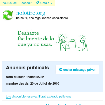
nou usuari
accedir
Català
nolotiro.org
no ho tir, t'ho regal (sense condicions)
Anuncis publicats
enviar missatge privat
Nom d'usuari: nathalie782
membre des de: 20 de Juliol de 2010
tots
disponible
reservat
lliurat
expirado
peticions