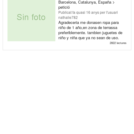
Barcelona, Catalunya, España >
petició
Publicat
fa quasi 16 anys
per l'usuari
nathalie782
Agradeceria me donasen ropa para
niño de 1 año,en zona de terrassa
preferiblemente. tambien juguetes de
niño y niña que ya no sean de uso.
2822 lectures