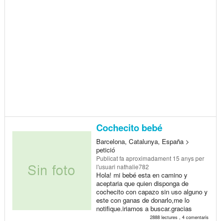
Cochecito bebé
Barcelona, Catalunya, España >
petició
Publicat
fa aproximadament 15 anys
per
l'usuari nathalie782
Hola! mi bebé esta en camino y
aceptaria que quien disponga de
cochecito con capazo sin uso alguno y
este con ganas de donarlo,me lo
notifique.iriamos a buscar.gracias
2888 lectures , 4 comentaris