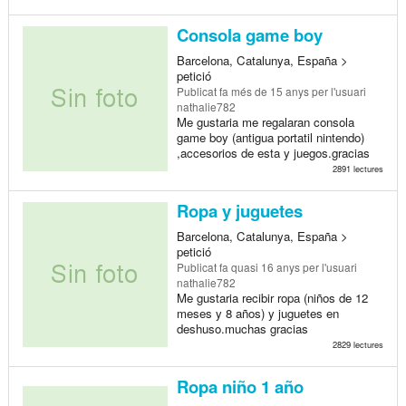
Consola game boy
Barcelona, Catalunya, España >
petició
Publicat
fa més de 15 anys
per l'usuari
nathalie782
Me gustaria me regalaran consola
game boy (antigua portatil nintendo)
,accesorios de esta y juegos.gracias
2891 lectures
Ropa y juguetes
Barcelona, Catalunya, España >
petició
Publicat
fa quasi 16 anys
per l'usuari
nathalie782
Me gustaria recibir ropa (niños de 12
meses y 8 años) y juguetes en
deshuso.muchas gracias
2829 lectures
Ropa niño 1 año