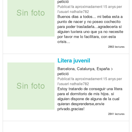
petició
Publicat
fa aproximadament 15 anys
per
l'usuari nathalie782
Buenos dias a todos... mi beba esta a
punto de nacer y no poseo cochecito
para poder trasladarla...agradeceria si
alguien tuviera uno que ya no necesite
por favor me lo facilitara, con esta
crisis...
2863 lectures
Litera juvenil
Barcelona, Catalunya, España >
petició
Publicat
fa aproximadament 15 anys
per
l'usuari nathalie782
Estoy tratando de conseguir una litera
para el dormitorio de mis hijos. si
alguien dispone de alguna de la cual
quieran desprenderse,envie
privado.gracias!
2841 lectures