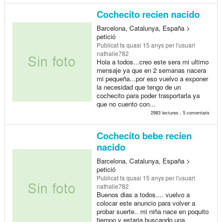
Cochecito recien nacido
Barcelona, Catalunya, España >
petició
Publicat
fa quasi 15 anys
per l'usuari
nathalie782
Hola a todos...creo este sera mi ultimo
mensaje ya que en 2 semanas nacera
mi pequeña...por eso vuelvo a exponer
la necesidad que tengo de un
cochecito para poder trasportarla ya
que no cuento con...
2983 lectures , 5 comentaris
Cochecito bebe recien
nacido
Barcelona, Catalunya, España >
petició
Publicat
fa quasi 15 anys
per l'usuari
nathalie782
Buenos dias a todos.... vuelvo a
colocar este anuncio para volver a
probar suerte.. mi niña nace en poquito
tiempo y estaria buscando una