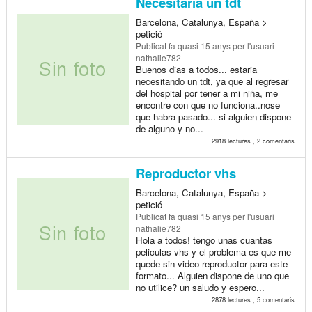
Necesitaria un tdt
Barcelona, Catalunya, España >
petició
Publicat
fa quasi 15 anys
per l'usuari
nathalie782
Buenos dias a todos... estaria
necesitando un tdt, ya que al regresar
del hospital por tener a mi niña, me
encontre con que no funciona..nose
que habra pasado... si alguien dispone
de alguno y no...
2918 lectures , 2 comentaris
Reproductor vhs
Barcelona, Catalunya, España >
petició
Publicat
fa quasi 15 anys
per l'usuari
nathalie782
Hola a todos! tengo unas cuantas
peliculas vhs y el problema es que me
quede sin video reproductor para este
formato... Alguien dispone de uno que
no utilice? un saludo y espero...
2878 lectures , 5 comentaris