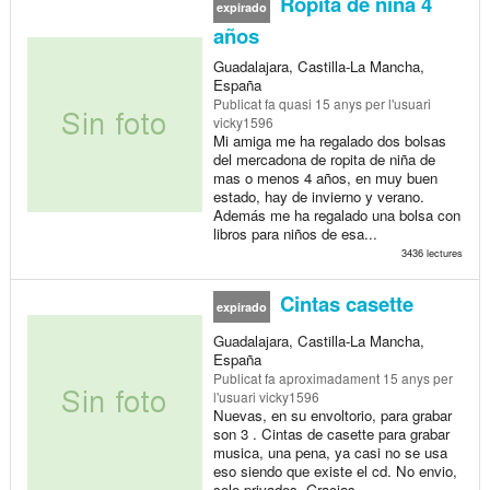
Ropita de niña 4
expirado
años
Guadalajara, Castilla-La Mancha,
España
Publicat
fa quasi 15 anys
per l'usuari
vicky1596
Mi amiga me ha regalado dos bolsas
del mercadona de ropita de niña de
mas o menos 4 años, en muy buen
estado, hay de invierno y verano.
Además me ha regalado una bolsa con
libros para niños de esa...
3436 lectures
Cintas casette
expirado
Guadalajara, Castilla-La Mancha,
España
Publicat
fa aproximadament 15 anys
per
l'usuari vicky1596
Nuevas, en su envoltorio, para grabar
son 3 . Cintas de casette para grabar
musica, una pena, ya casi no se usa
eso siendo que existe el cd. No envio,
solo privados. Gracias