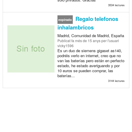
3534 lectures
Regalo telefonos
expirado
inhalambricos
Madrid, Comunidad de Madrid, España
Publicat
fa més de 15 anys
per l'usuari
vicky1596
Es un duo de siemens gigaset as140,
podréis verlo en internet, creo que no
van las baterías pero están en perfecto
estado, he estado averiguando y por
10 euros se pueden comprar, las
baterías...
3144 lectures