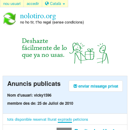
nou usuari
accedir
Català
nolotiro.org
no ho tir, t'ho regal (sense condicions)
Anuncis publicats
enviar missatge privat
Nom d'usuari: vicky1596
membre des de: 25 de Juliol de 2010
tots
disponible
reservat
lliurat
expirado
peticions