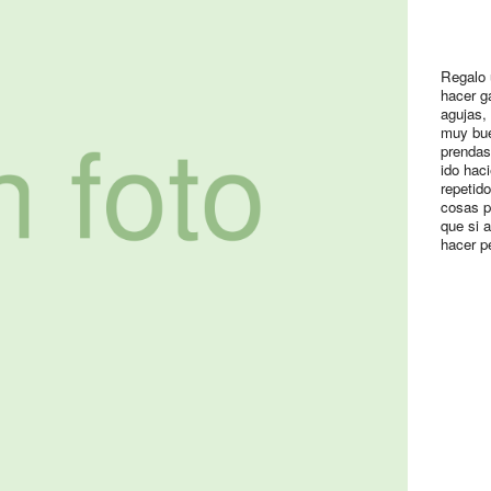
Regalo 
hacer ga
agujas, 
muy bue
prendas
ido hac
repetid
cosas p
que si 
hacer p