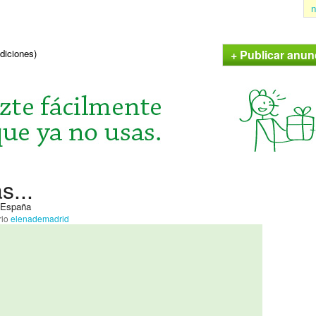
n
+ Publicar anun
ndiciones)
s...
, España
rio
elenademadrid