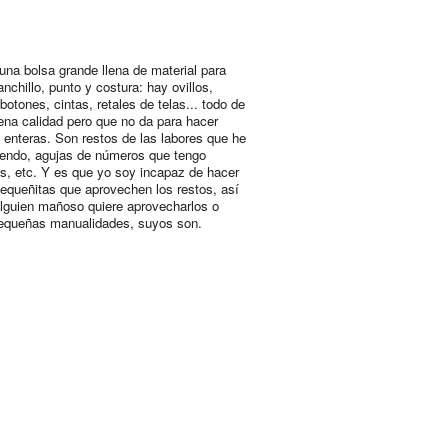
una bolsa grande llena de material para
nchillo, punto y costura: hay ovillos,
botones, cintas, retales de telas... todo de
na calidad pero que no da para hacer
 enteras. Son restos de las labores que he
iendo, agujas de números que tengo
os, etc. Y es que yo soy incapaz de hacer
equeñitas que aprovechen los restos, así
alguien mañoso quiere aprovecharlos o
equeñas manualidades, suyos son.