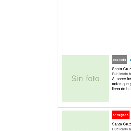
expirado
Santa Cruz
Publicado
h
Al poner l
antes que g
llena de bo
entregado
Santa Cruz
Publicado
h