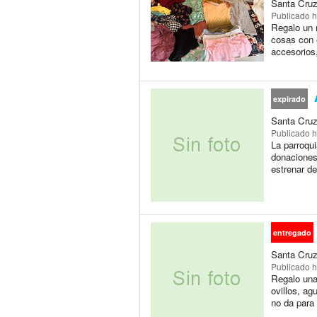
Santa Cruz
Publicado
h
Regalo un m
cosas con e
accesorios,
expirado
Santa Cruz
Publicado
h
La parroqu
donaciones
estrenar de
entregado
Santa Cruz
Publicado
h
Regalo una 
ovillos, ag
no da para 