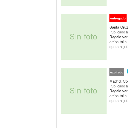
entregado
Santa Cruz
Publicado
h
Regalo vari
arriba tall
que a algui
expirado
Madrid, Co
Publicado
h
Regalo vari
arriba tall
que a algui