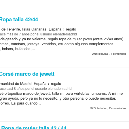
opa talla 42/44
 de Tenerife, Islas Canarias, España > regalo
ace más de 7 años
por el usuario elenademadrid
adelgazado y ya no valerme, regalo ropa de mujer joven (entre 25/40 años)
ijamas, camisas, jerseys, vestidos, así como algunos complementos
, bolsos, bufandas,...
2966 lecturas , 1 comentario
Corsé marco de jewett
munidad de Madrid, España > regalo
ace casi 8 años
por el usuario elenademadrid
sé ortopédico marco de jewett, talla m, para vértebras lumbares. A mí me
gran ayuda, pero ya no lo necesito, y otra persona lo puede necesitar.
correo. Es para cuando...
3279 lecturas , 2 comentarios
Ropa de mujer talla 42 / 44