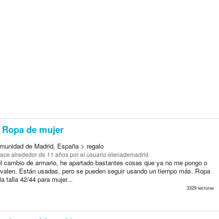
Ropa de mujer
munidad de Madrid, España > regalo
ace alrededor de 11 años
por el usuario elenademadrid
l cambio de armario, he apartado bastantes cosas que ya no me pongo o
valen. Están usadas, pero se pueden seguir usando un tiempo más. Ropa
la talla 42/44 para mujer...
3329 lecturas