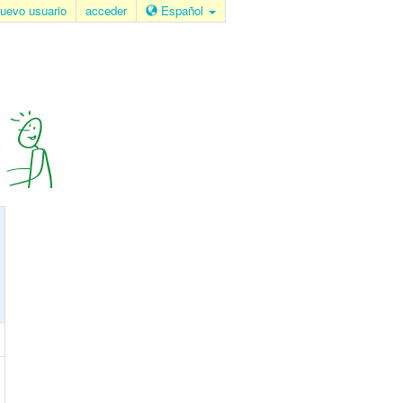
uevo usuario
acceder
Español