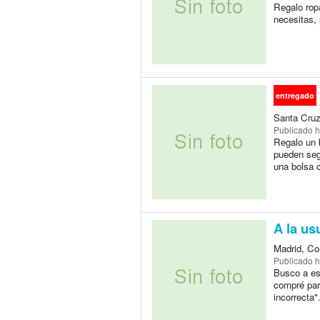
Regalo ropa
necesitas,
entregado
Santa Cruz
Publicado
h
Regalo un 
pueden segu
una bolsa 
A la us
Madrid, Co
Publicado
h
Busco a es
compré para
incorrecta"