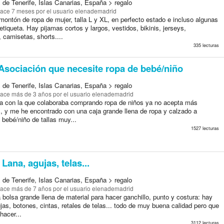
 de Tenerife, Islas Canarias, España > regalo
ace 7 meses
por el usuario elenademadrid
ontón de ropa de mujer, talla L y XL, en perfecto estado e incluso algunas
tiqueta. Hay pijamas cortos y largos, vestidos, bikinis, jerseys,
 camisetas, shorts....
335 lecturas
Asociación que necesite ropa de bebé/niño
 de Tenerife, Islas Canarias, España > regalo
ace más de 3 años
por el usuario elenademadrid
ia con la que colaboraba comprando ropa de niños ya no acepta más
, y me he encontrado con una caja grande llena de ropa y calzado a
 bebé/niño de tallas muy...
1527 lecturas
Lana, agujas, telas...
 de Tenerife, Islas Canarias, España > regalo
ace más de 7 años
por el usuario elenademadrid
bolsa grande llena de material para hacer ganchillo, punto y costura: hay
ujas, botones, cintas, retales de telas... todo de muy buena calidad pero que
hacer...
3112 lecturas