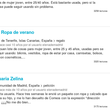
 de mujer joven, entre 25/40 años. Está bastante usada, pero si la
 se puede seguir usando sin problema.
3258 lecturas
Ropa de verano
 de Tenerife, Islas Canarias, España > regalo
ace casi 10 años
por el usuario elenademadrid
buen lote de cosas para mujer joven, entre 25 y 45 años, usadas pero se
ir usando: bikinis, vestidos, ropa de estar por casa, camisetas, bolsos,
con cosméticos,...
3320 lecturas
uaria Zelina
munidad de Madrid, España > petición
ace más de 10 años
por el usuario elenademadrid
ta usuaria. Hace tres semanas le envié un paquete con ropa y calzado que
 su hijo, y me lo han devuelto de Correos con la expresión "dirección
. ¿¿¿No me dio bien...
3175 lecturas