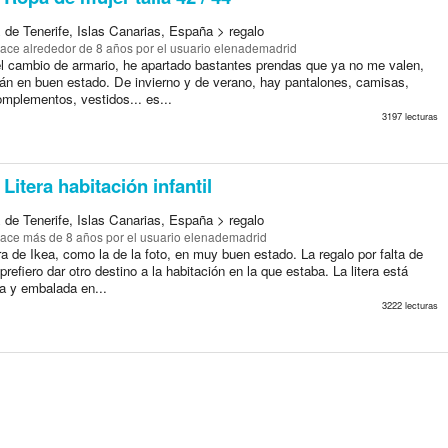
 de Tenerife, Islas Canarias, España > regalo
ace alrededor de 8 años
por el usuario elenademadrid
l cambio de armario, he apartado bastantes prendas que ya no me valen,
án en buen estado. De invierno y de verano, hay pantalones, camisas,
omplementos, vestidos... es...
3197 lecturas
Litera habitación infantil
 de Tenerife, Islas Canarias, España > regalo
ace más de 8 años
por el usuario elenademadrid
ra de Ikea, como la de la foto, en muy buen estado. La regalo por falta de
prefiero dar otro destino a la habitación en la que estaba. La litera está
 y embalada en...
3222 lecturas