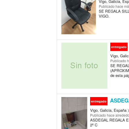
Vigo, Galicia, Es
Publicado
hace má
SE REGALA SIL
VIGO.
entregado
Vigo, Galic
Publicado
h
SE REGAL
(APROXIMAD
de esta pá
ASDEG
entregado
Vigo, Galicia, España 
Publicado
hace alrededo
ASDEGAL REGALA ES
2º C