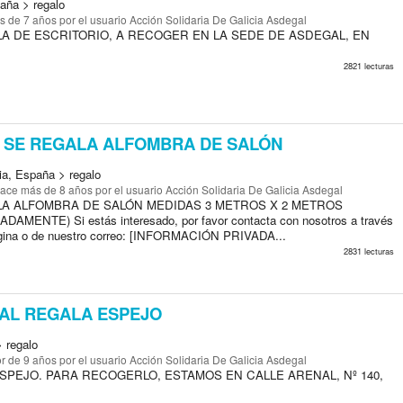
paña > regalo
s de 7 años
por el usuario Acción Solidaria De Galicia Asdegal
LA DE ESCRITORIO, A RECOGER EN LA SEDE DE ASDEGAL, EN
2821 lecturas
SE REGALA ALFOMBRA DE SALÓN
ia, España > regalo
ace más de 8 años
por el usuario Acción Solidaria De Galicia Asdegal
A ALFOMBRA DE SALÓN MEDIDAS 3 METROS X 2 METROS
AMENTE) Si estás interesado, por favor contacta con nosotros a través
gina o de nuestro correo: [INFORMACIÓN PRIVADA...
2831 lecturas
AL REGALA ESPEJO
> regalo
r de 9 años
por el usuario Acción Solidaria De Galicia Asdegal
PEJO. PARA RECOGERLO, ESTAMOS EN CALLE ARENAL, Nº 140,