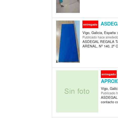
ASDEGA
entregado
Vigo, Galicia, España 
Publicado
hace alrededo
ASDEGAL REGALA T
ARENAL, Nº 140, 2º C
entregado
APROX
Vigo, Galic
Publicado
h
ASDEGAL 
contacto 