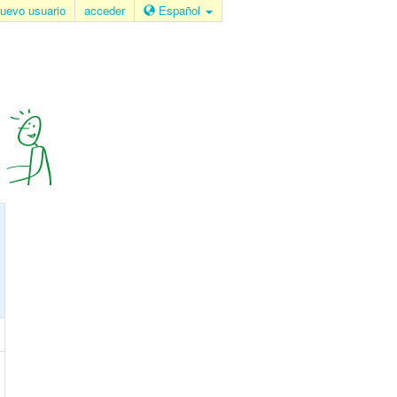
uevo usuario
acceder
Español