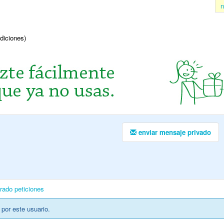
n
ndiciones)
enviar mensaje privado
irado
peticiones
por este usuario.