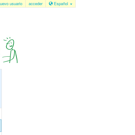
uevo usuario
acceder
Español