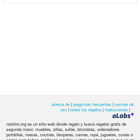
acerca de
|
preguntas frecuentes
|
normas de
uso
|
todos los regalos
|
traducciones
|
nolotiro.org es un sitio web donde regalo y busco regalos gratis de
segunda mano: muebles, sillas, sofás, bicicletas, ordenadores
portátiles, mesas, cocinas, lámparas, camas, ropa, juguetes, cunas o
carros para bebes, teléfonos móviles y otras muchas cosas que ya no