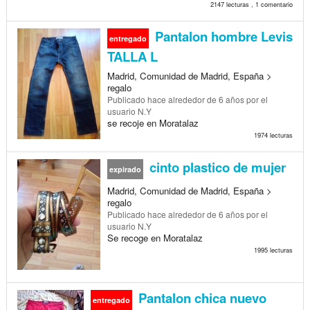
2147 lecturas , 1 comentario
Pantalon hombre Levis
entregado
TALLA L
Madrid, Comunidad de Madrid, España >
regalo
Publicado
hace alrededor de 6 años
por el
usuario N.Y
se recoje en Moratalaz
1974 lecturas
cinto plastico de mujer
expirado
Madrid, Comunidad de Madrid, España >
regalo
Publicado
hace alrededor de 6 años
por el
usuario N.Y
Se recoge en Moratalaz
1995 lecturas
Pantalon chica nuevo
entregado