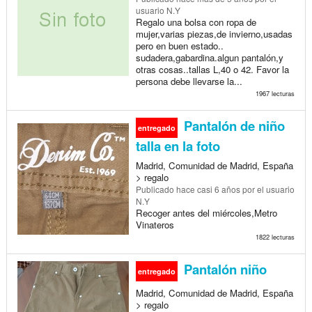
usuario N.Y
Regalo una bolsa con ropa de
mujer,varias piezas,de invierno,usadas
pero en buen estado..
sudadera,gabardina.algun pantalón,y
otras cosas..tallas L,40 o 42. Favor la
persona debe llevarse la...
1967 lecturas
Pantalón de niño
entregado
talla en la foto
Madrid, Comunidad de Madrid, España
> regalo
Publicado
hace casi 6 años
por el usuario
N.Y
Recoger antes del miércoles,Metro
Vinateros
1822 lecturas
Pantalón niño
entregado
Madrid, Comunidad de Madrid, España
> regalo