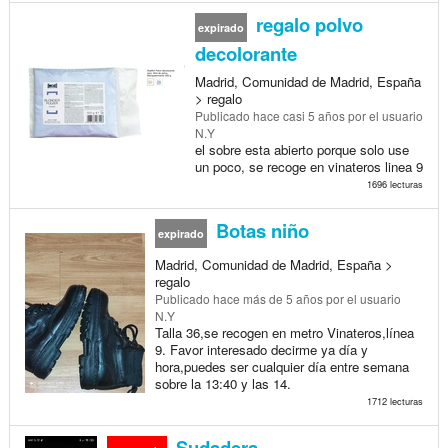
regalo polvo
expirado
decolorante
Madrid, Comunidad de Madrid, España
> regalo
Publicado
hace casi 5 años
por el usuario
N.Y
el sobre esta abierto porque solo use
un poco, se recoge en vinateros linea 9
1696 lecturas
Botas niño
expirado
Madrid, Comunidad de Madrid, España >
regalo
Publicado
hace más de 5 años
por el usuario
N.Y
Talla 36,se recogen en metro Vinateros,línea
9. Favor interesado decirme ya día y
hora,puedes ser cualquier día entre semana
sobre la 13:40 y las 14.
1712 lecturas
Sudadera