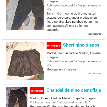
> regalo
Publicado
hace casi 6 años
por el usuario
N.Y
Talla 140 cm como de 8 anos,estan
usados pero para andar o educacion
fis,le serviran.Los parches estan muy
bien puestos.Al mio se le han
quedado.
1889 lecturas
Short nino 8 anos
entregado
Madrid, Comunidad de Madrid, España
> regalo
Publicado
hace casi 6 años
por el usuario
N.Y
Recoger en Vinateros
1957 lecturas
Chandal de nino camuflaje
entregado
Madrid, Comunidad de Madrid, España > regalo
Publicado
hace casi 6 años
por el usuario N.Y
Recoger en Vinateros antes del viernes.Talla 9