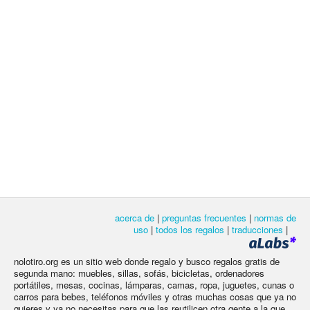
acerca de
|
preguntas frecuentes
|
normas de
uso
|
todos los regalos
|
traducciones
|
nolotiro.org es un sitio web donde regalo y busco regalos gratis de
segunda mano: muebles, sillas, sofás, bicicletas, ordenadores
portátiles, mesas, cocinas, lámparas, camas, ropa, juguetes, cunas o
carros para bebes, teléfonos móviles y otras muchas cosas que ya no
quieres y ya no necesitas para que las reutilicen otra gente a la que