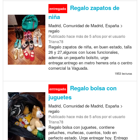
Regalo zapatos de
entregado
niña
Madrid, Comunidad de Madrid, España >
regalo
Publicado
hace más de 5 años
por el usuario
Triana78
Regalo zapatos de niña, en buen estado, talla
26 y 27,algunos con luces funcionales,
además un pequeño bolsito, urge
entregar.entrego en metro herrera oria o centro
comercial la Vaguada.
1953 lecturas
Regalo bolsa con
entregado
juguetes
Madrid, Comunidad de Madrid, España >
regalo
Publicado
hace más de 5 años
por el usuario
Triana78
Regalo bolsa con juguetes, contiene
peluches, muñecas, cuentos, todo en
perfecto estado. Urge entregar hoy. Entrego