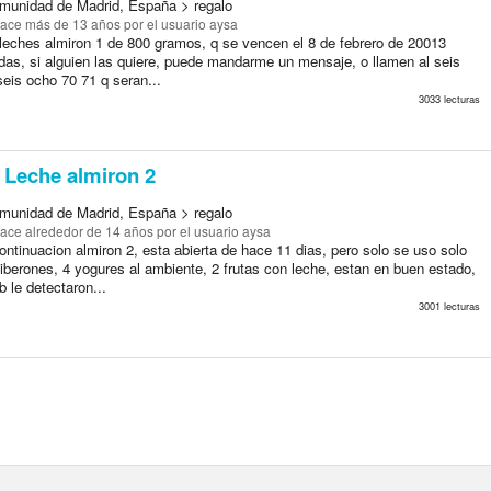
munidad de Madrid, España > regalo
ace más de 13 años
por el usuario aysa
leches almiron 1 de 800 gramos, q se vencen el 8 de febrero de 20013
adas, si alguien las quiere, puede mandarme un mensaje, o llamen al seis
seis ocho 70 71 q seran...
3033 lecturas
Leche almiron 2
munidad de Madrid, España > regalo
ace alrededor de 14 años
por el usuario aysa
ntinuacion almiron 2, esta abierta de hace 11 dias, pero solo se uso solo
iberones, 4 yogures al ambiente, 2 frutas con leche, estan en buen estado,
b le detectaron...
3001 lecturas