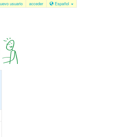
uevo usuario
acceder
Español