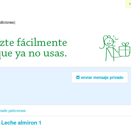
n
ndiciones)
enviar mensaje privado
irado
peticiones
Leche almiron 1