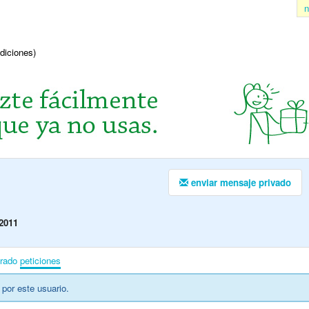
n
ndiciones)
enviar mensaje privado
2011
irado
peticiones
por este usuario.