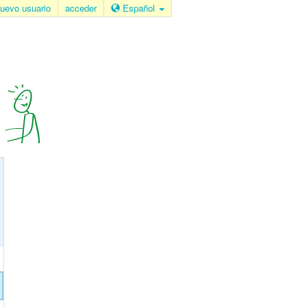
uevo usuario
acceder
Español