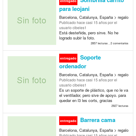
entregado
para leojani
Barcelona, Catalunya, España > regalo
Publicado
hace casi 15 años
por el
usuario cibeles1
Está desteñida, pero sirve. No he
logrado subir la foto.
2857 lecturas , 2 comentarios
Soporte
entregado
ordenador
Barcelona, Catalunya, España > regalo
Publicado
hace casi 15 años
por el
usuario cibeles1
Es un soporte de plástico, que no le va
el ventilador, pero sive de apoyo. para
quedar en l3 les corts, gracias
2927 lecturas
Barrera cama
entregado
Barcelona, Catalunya, España > regalo
Publicado
hace casi 15 años
por el