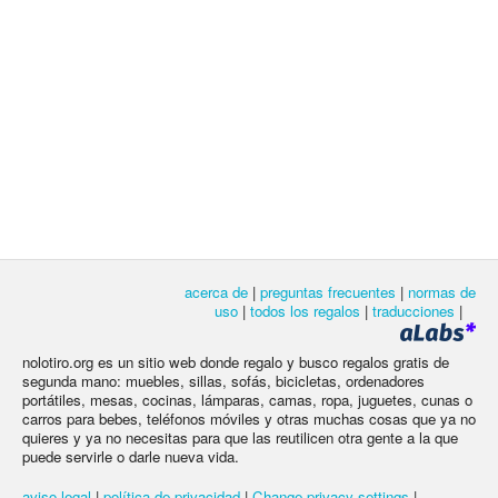
acerca de
|
preguntas frecuentes
|
normas de
uso
|
todos los regalos
|
traducciones
|
nolotiro.org es un sitio web donde regalo y busco regalos gratis de
segunda mano: muebles, sillas, sofás, bicicletas, ordenadores
portátiles, mesas, cocinas, lámparas, camas, ropa, juguetes, cunas o
carros para bebes, teléfonos móviles y otras muchas cosas que ya no
quieres y ya no necesitas para que las reutilicen otra gente a la que
puede servirle o darle nueva vida.
aviso legal
|
política de privacidad
|
Change privacy settings
|