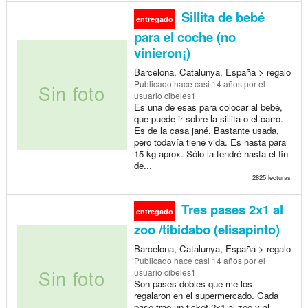
Sillita de bebé
entregado
para el coche (no
vinieron¡)
Barcelona, Catalunya, España > regalo
Publicado
hace casi 14 años
por el
usuario cibeles1
Es una de esas para colocar al bebé,
que puede ir sobre la sillita o el carro.
Es de la casa jané. Bastante usada,
pero todavía tiene vida. Es hasta para
15 kg aprox. Sólo la tendré hasta el fin
de...
2825 lecturas
Tres pases 2x1 al
entregado
zoo /tibidabo (elisapinto)
Barcelona, Catalunya, España > regalo
Publicado
hace casi 14 años
por el
usuario cibeles1
Son pases dobles que me los
regalaron en el supermercado. Cada
pase trae un ticket 2x1 al zoo y al