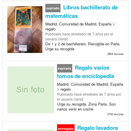
Libros bachillerato de
expirado
matemáticas
Madrid, Comunidad de Madrid, España >
regalo
Publicado
hace alrededor de 7 años
por el
usuario clara2
De 1 y 2 de bachillerato. Recogida en Parla.
Urge su recogida
2804 lecturas
Regalo varios
expirado
tomos de enciclopedia
Madrid, Comunidad de Madrid, España
> regalo
Publicado
hace alrededor de 7 años
por
el usuario clara2
Urge su recogida. Zona Parla. Son
varios venir en coche
2752 lecturas
Regalo lavadora
entregado