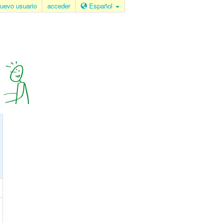
uevo usuario
acceder
Español