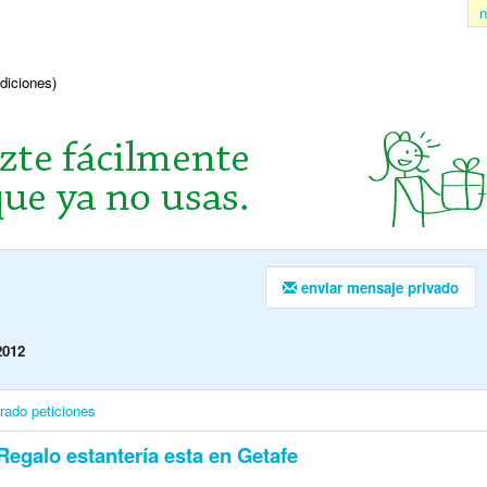
n
ndiciones)
enviar mensaje privado
2012
irado
peticiones
egalo estantería esta en Getafe