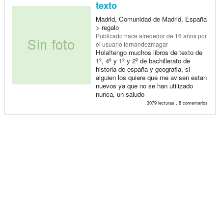
texto
Madrid, Comunidad de Madrid, España
> regalo
Publicado
hace alrededor de 16 años
por
el usuario fernandezmagar
Hola!tengo muchos libros de texto de
1º, 4º y 1º y 2º de bachillerato de
historia de españa y geografia, si
alguien los quiere que me avisen estan
nuevos ya que no se han utilizado
nunca, un saludo
3079 lecturas , 8 comentarios