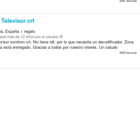
3081 lecturas
Televisor crt
ia, España > regalo
ace más de 12 años
por el usuario fff
visor sonitron crt. No tiene tdt, por lo que necesita un decodificador. Zona
a está entregado. Gracias a todos por vuestro interés. Un saludo
3403 lecturas