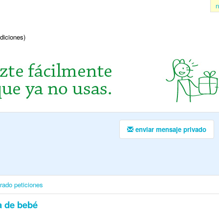
n
ndiciones)
enviar mensaje privado
irado
peticiones
 de bebé