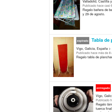
Valladolid, Castilla
Publicado
hace casi 
Regalo bañera de be
y 29 de agosto.
Tabla de 
expirado
Vigo, Galicia, España > 
Publicado
hace más de 8
Regalo tabla de plancha
entregado
Vigo, Galic
Publicado
h
Regalo lámp
tuerca fina