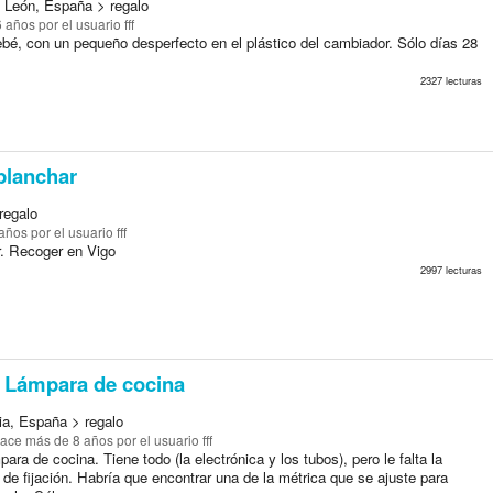
 y León, España > regalo
6 años
por el usuario fff
bé, con un pequeño desperfecto en el plástico del cambiador. Sólo días 28
2327 lecturas
planchar
regalo
 años
por el usuario fff
r. Recoger en Vigo
2997 lecturas
Lámpara de cocina
ia, España > regalo
ace más de 8 años
por el usuario fff
ara de cocina. Tiene todo (la electrónica y los tubos), pero le falta la
l de fijación. Habría que encontrar una de la métrica que se ajuste para