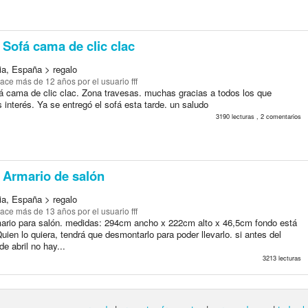
Sofá cama de clic clac
ia, España > regalo
ace más de 12 años
por el usuario fff
á cama de clic clac. Zona travesas. muchas gracias a todos los que
 interés. Ya se entregó el sofá esta tarde. un saludo
3190 lecturas , 2 comentarios
Armario de salón
ia, España > regalo
ace más de 13 años
por el usuario fff
ario para salón. medidas: 294cm ancho x 222cm alto x 46,5cm fondo está
ien lo quiera, tendrá que desmontarlo para poder llevarlo. si antes del
e abril no hay...
3213 lecturas