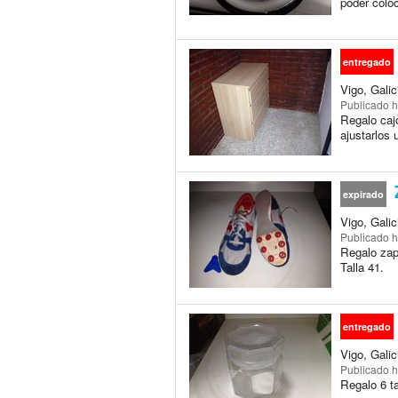
poder coloc
entregado
Vigo, Galic
Publicado
h
Regalo caj
ajustarlos 
Z
expirado
Vigo, Galic
Publicado
h
Regalo zapa
Talla 41.
entregado
Vigo, Galic
Publicado
h
Regalo 6 ta