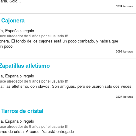
arla. Sólo...
3274 lecturas
Cajonera
ia, España > regalo
ace alrededor de 9 años
por el usuario fff
onera. El fondo de los cajones está un poco combado, y habría que
un poco.
3099 lecturas
apatillas atletismo
ia, España > regalo
ace alrededor de 9 años
por el usuario fff
tillas atletismo, con clavos. Son antiguas, pero se usaron sólo dos veces.
3227 lecturas
Tarros de cristal
ia, España > regalo
ace alrededor de 9 años
por el usuario fff
rros de cristal Arcoroc. Ya está entregado