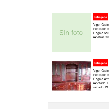
entregado
Vigo, Galic
Publicado
h
Regalo sof
mostrasteis
entregado
Vigo, Galic
Publicado
h
Regalo arm
montado. Qu
sábado 13 d