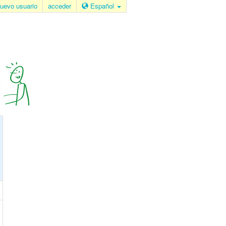
uevo usuario
acceder
Español