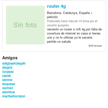
router 4g
Barcelona, Catalunya, España >
petición
Publicado
hace más de 10 años
por el
usuario guayaco
necesito un router o mifi 4g por falta de
covertura de internet en casa si tienes
uno y no lo utilizas yo le sacaria
partido un saludo
3216 lecturas
Amigos
sdfghaeh3wg4h
deiglis
lucypaz
canek
lairene
duquesa
nerina1
adolflow
maribeltorrejon