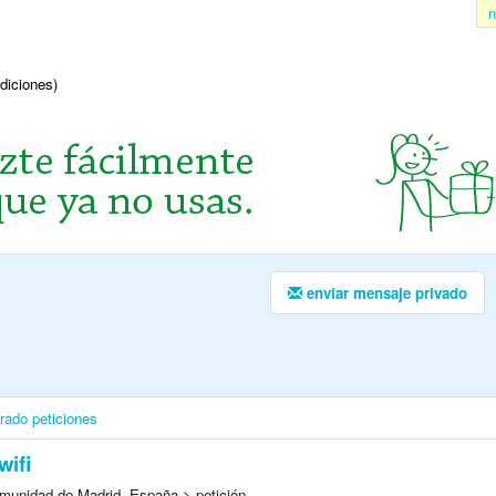
n
ndiciones)
enviar mensaje privado
irado
peticiones
wifi
munidad de Madrid, España > petición