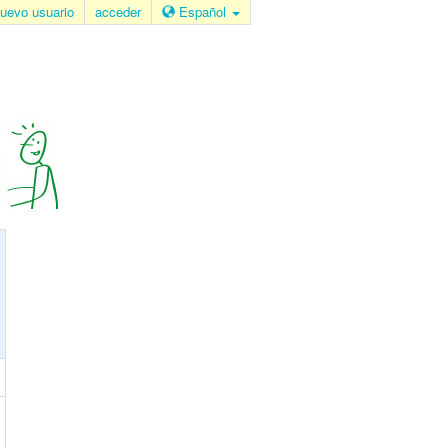
uevo usuario
acceder
Español