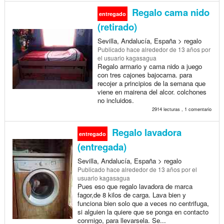
Regalo cama nido
entregado
(retirado)
Sevilla, Andalucía, España > regalo
Publicado
hace alrededor de 13 años
por
el usuario kagasagua
Regalo armario y cama nido a juego
con tres cajones bajocama. para
recojer a principios de la semana que
viene en mairena del alcor. colchones
no incluidos.
2914 lecturas , 1 comentario
Regalo lavadora
entregado
(entregada)
Sevilla, Andalucía, España > regalo
Publicado
hace alrededor de 13 años
por el
usuario kagasagua
Pues eso que regalo lavadora de marca
fagor,de 8 kilos de carga. Lava bien y
funciona bien solo que a veces no centrifuga,
si alguien la quiere que se ponga en contacto
conmigo, para llevarsela. Se...