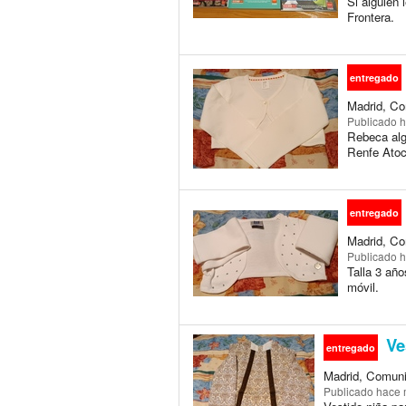
Si alguien 
Frontera.
entregado
Madrid, Co
Publicado
h
Rebeca alg
Renfe Atoc
entregado
Madrid, Co
Publicado
h
Talla 3 añ
móvil.
Ve
entregado
Madrid, Comuni
Publicado
hace 