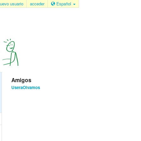
uevo usuario
acceder
Español
Amigos
UseraOivamos