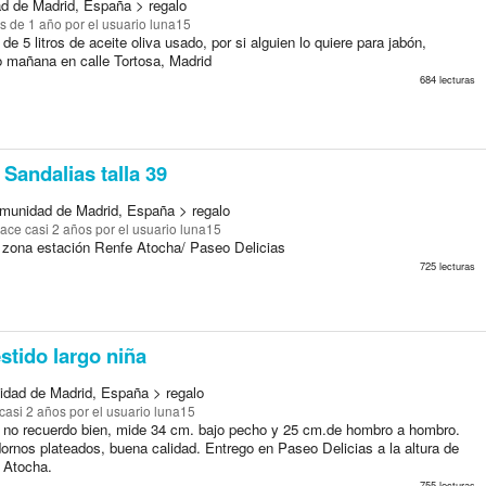
d de Madrid, España > regalo
s de 1 año
por el usuario luna15
de 5 litros de aceite oliva usado, por si alguien lo quiere para jabón,
o mañana en calle Tortosa, Madrid
684 lecturas
Sandalias talla 39
munidad de Madrid, España > regalo
ace casi 2 años
por el usuario luna15
 zona estación Renfe Atocha/ Paseo Delicias
725 lecturas
stido largo niña
dad de Madrid, España > regalo
casi 2 años
por el usuario luna15
y no recuerdo bien, mide 34 cm. bajo pecho y 25 cm.de hombro a hombro.
dornos plateados, buena calidad. Entrego en Paseo Delicias a la altura de
 Atocha.
755 lecturas