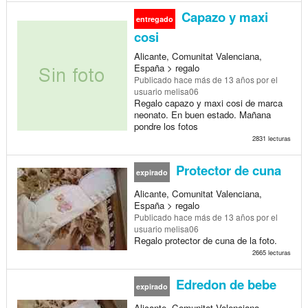
Capazo y maxi
entregado
cosi
Alicante, Comunitat Valenciana,
España > regalo
Publicado
hace más de 13 años
por el
usuario melisa06
Regalo capazo y maxi cosi de marca
neonato. En buen estado. Mañana
pondre los fotos
2831 lecturas
Protector de cuna
expirado
Alicante, Comunitat Valenciana,
España > regalo
Publicado
hace más de 13 años
por el
usuario melisa06
Regalo protector de cuna de la foto.
2665 lecturas
Edredon de bebe
expirado
Alicante, Comunitat Valenciana,