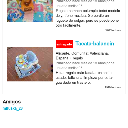
Publicado
hace más de 13 años
por el
usuario melisa06
Regalo hamaca columpio bebé modelo
doly, tiene muzica. Se perdio un
juguete de colgar, pero se puede poner
otro facilmente.
3072 lecturas
Tacata-balancin
entregado
Alicante, Comunitat Valenciana,
España > regalo
Publicado
hace más de 13 años
por el
usuario melisa06
Hola, regalo este tacata- balancin,
usado, falta una limpieza por estar
guardado en trastero.
2979 lecturas
Amigos
miluska_23