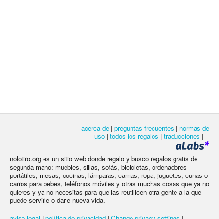
acerca de
|
preguntas frecuentes
|
normas de
uso
|
todos los regalos
|
traducciones
|
nolotiro.org es un sitio web donde regalo y busco regalos gratis de
segunda mano: muebles, sillas, sofás, bicicletas, ordenadores
portátiles, mesas, cocinas, lámparas, camas, ropa, juguetes, cunas o
carros para bebes, teléfonos móviles y otras muchas cosas que ya no
quieres y ya no necesitas para que las reutilicen otra gente a la que
puede servirle o darle nueva vida.
aviso legal
|
política de privacidad
|
Change privacy settings
|