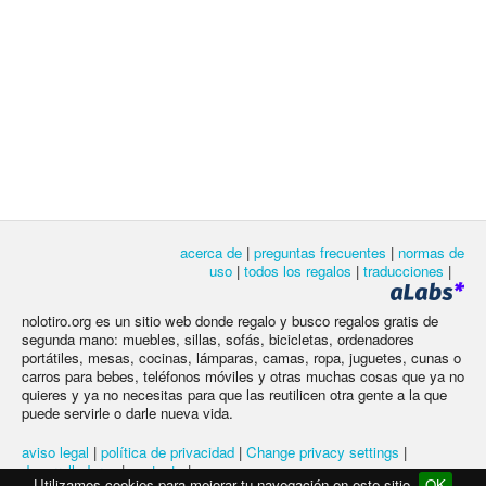
acerca de
|
preguntas frecuentes
|
normas de
uso
|
todos los regalos
|
traducciones
|
nolotiro.org es un sitio web donde regalo y busco regalos gratis de
segunda mano: muebles, sillas, sofás, bicicletas, ordenadores
portátiles, mesas, cocinas, lámparas, camas, ropa, juguetes, cunas o
carros para bebes, teléfonos móviles y otras muchas cosas que ya no
quieres y ya no necesitas para que las reutilicen otra gente a la que
puede servirle o darle nueva vida.
aviso legal
|
política de privacidad
|
Change privacy settings
|
desarrolladores
|
contacto
|
Utilizamos cookies para mejorar tu navegación en este sitio
OK