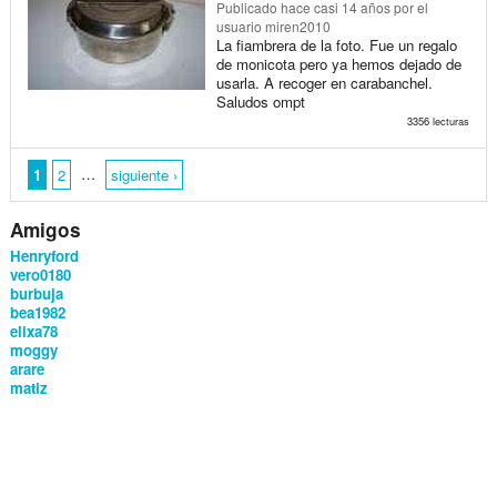
Publicado
hace casi 14 años
por el
usuario miren2010
La fiambrera de la foto. Fue un regalo
de monicota pero ya hemos dejado de
usarla. A recoger en carabanchel.
Saludos ompt
3356 lecturas
…
1
2
siguiente ›
Amigos
Henryford
vero0180
burbuja
bea1982
elixa78
moggy
arare
matiz