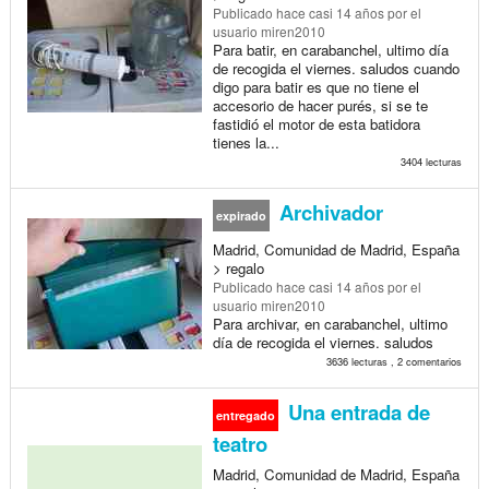
Publicado
hace casi 14 años
por el
usuario miren2010
Para batir, en carabanchel, ultimo día
de recogida el viernes. saludos cuando
digo para batir es que no tiene el
accesorio de hacer purés, si se te
fastidió el motor de esta batidora
tienes la...
3404 lecturas
Archivador
expirado
Madrid, Comunidad de Madrid, España
> regalo
Publicado
hace casi 14 años
por el
usuario miren2010
Para archivar, en carabanchel, ultimo
día de recogida el viernes. saludos
3636 lecturas , 2 comentarios
Una entrada de
entregado
teatro
Madrid, Comunidad de Madrid, España