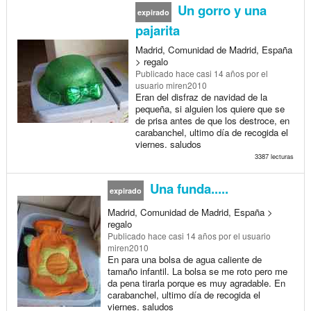
Un gorro y una
expirado
pajarita
Madrid, Comunidad de Madrid, España
> regalo
Publicado
hace casi 14 años
por el
usuario miren2010
Eran del disfraz de navidad de la
pequeña, si alguien los quiere que se
de prisa antes de que los destroce, en
carabanchel, ultimo día de recogida el
viernes. saludos
3387 lecturas
Una funda.....
expirado
Madrid, Comunidad de Madrid, España >
regalo
Publicado
hace casi 14 años
por el usuario
miren2010
En para una bolsa de agua caliente de
tamaño infantil. La bolsa se me roto pero me
da pena tirarla porque es muy agradable. En
carabanchel, ultimo día de recogida el
viernes. saludos