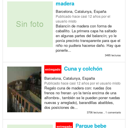
madera
Barcelona, Catalunya, España
Publicado
hace casi 12 años
por el
usuario misto
Balancín de madera con forma de
caballito. La primera capa ha saltado
en algunas partes del balancín; yo le
ponía precinto transparente para que el
niño no pudiera hacerse daño. Hay que
ponerle...
3495 lecturas
Cuna y colchón
entregado
Barcelona, Catalunya, España
Publicado
hace casi 12 años
por el usuario misto
Regalo cuna de madera con: ruedas (los
frenos no frenan -yo la tenía encima de una
alfombra-, también se le pueden poner ruedas
nuevas y arreglado), barandillas abatibles,
dos posiciones de...
3706 lecturas , 1 comentario
Parque bebe
entregado