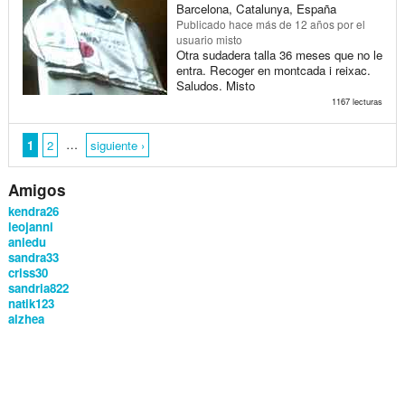
Barcelona, Catalunya, España
Publicado
hace más de 12 años
por el
usuario misto
Otra sudadera talla 36 meses que no le
entra. Recoger en montcada i reixac.
Saludos. Misto
1167 lecturas
…
1
2
siguiente ›
Amigos
kendra26
leojanni
aniedu
sandra33
criss30
sandria822
natik123
alzhea