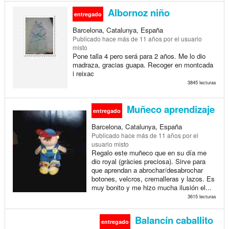
Albornoz niño
entregado
Barcelona, Catalunya, España
Publicado
hace más de 11 años
por el usuario
misto
Pone talla 4 pero será para 2 años. Me lo dio
madraza, gracias guapa. Recoger en montcada
i reixac
3845 lecturas
Muñeco aprendizaje
entregado
Barcelona, Catalunya, España
Publicado
hace más de 11 años
por el
usuario misto
Regalo este muñeco que en su día me
dio royal (gràcies preciosa). Sirve para
que aprendan a abrochar/desabrochar
botones, velcros, cremalleras y lazos. Es
muy bonito y me hizo mucha ilusión el...
3615 lecturas
Balancín caballito
entregado