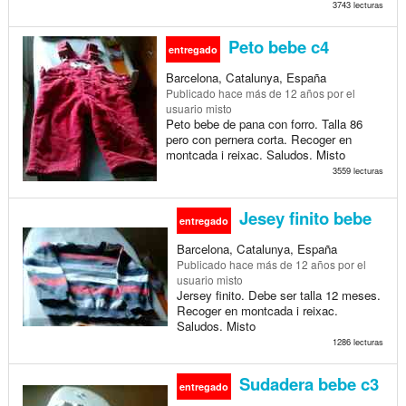
3743 lecturas
Peto bebe c4
entregado
Barcelona, Catalunya, España
Publicado
hace más de 12 años
por el
usuario misto
Peto bebe de pana con forro. Talla 86
pero con pernera corta. Recoger en
montcada i reixac. Saludos. Misto
3559 lecturas
Jesey finito bebe
entregado
Barcelona, Catalunya, España
Publicado
hace más de 12 años
por el
usuario misto
Jersey finito. Debe ser talla 12 meses.
Recoger en montcada i reixac.
Saludos. Misto
1286 lecturas
Sudadera bebe c3
entregado