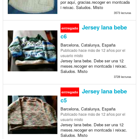
por aquí, gracias.recoger en montcada
i reixac. Saludos. Misto
3573 lecturas
Jersey lana bebe
entregado
c6
Barcelona, Catalunya, España
Publicado
hace más de 12 años
por el
usuario misto
Jersey lana bebe. Debe ser una 12
meses.recoger en montcada i reixac.
Saludos. Misto
3728 lecturas
Jersey lana bebe
entregado
c5
Barcelona, Catalunya, España
Publicado
hace más de 12 años
por el
usuario misto
Jersey lana bebe. Debe ser una 12
meses.recoger en montcada i reixac.
Saludos. Misto