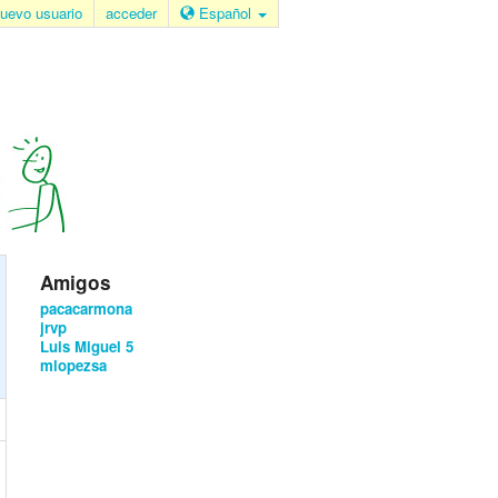
uevo usuario
acceder
Español
Amigos
pacacarmona
jrvp
Luis Miguel 5
mlopezsa