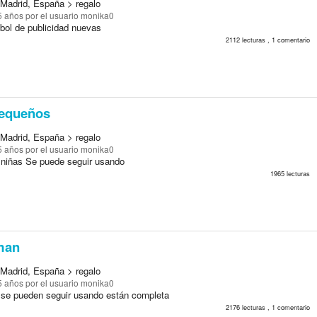
Madrid, España > regalo
5 años
por el usuario monika0
tbol de publicidad nuevas
2112 lecturas , 1 comentario
pequeños
Madrid, España > regalo
5 años
por el usuario monika0
a niñas Se puede seguir usando
1965 lecturas
man
Madrid, España > regalo
5 años
por el usuario monika0
 se pueden seguir usando están completa
2176 lecturas , 1 comentario