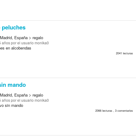
 peluches
Madrid, España > regalo
5 años
por el usuario monika0
hes en alcobendas
2041 lecturas
sin mando
Madrid, España > regalo
5 años
por el usuario monika0
vo sin mando
2066 lecturas , 3 comentarios