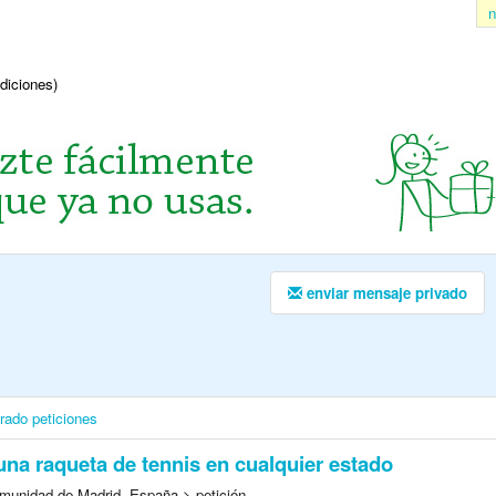
n
ndiciones)
enviar mensaje privado
irado
peticiones
na raqueta de tennis en cualquier estado
munidad de Madrid, España > petición