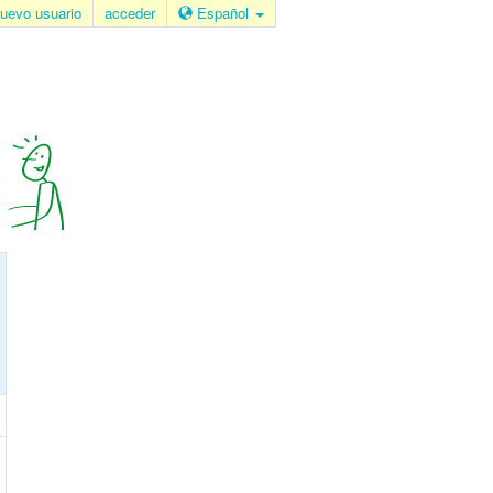
uevo usuario
acceder
Español