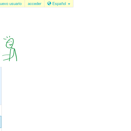
uevo usuario
acceder
Español