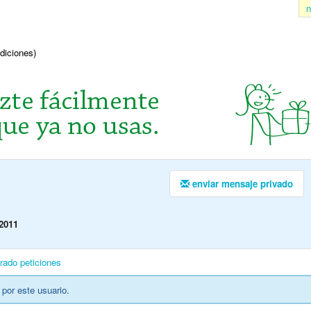
n
ndiciones)
enviar mensaje privado
2011
irado
peticiones
por este usuario.