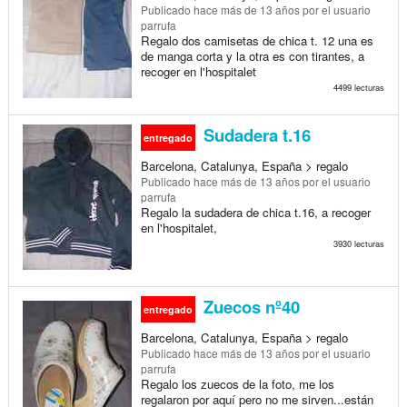
Publicado
hace más de 13 años
por el usuario
parrufa
Regalo dos camisetas de chica t. 12 una es
de manga corta y la otra es con tirantes, a
recoger en l'hospitalet
4499 lecturas
Sudadera t.16
entregado
Barcelona, Catalunya, España > regalo
Publicado
hace más de 13 años
por el usuario
parrufa
Regalo la sudadera de chica t.16, a recoger
en l'hospitalet,
3930 lecturas
Zuecos nº40
entregado
Barcelona, Catalunya, España > regalo
Publicado
hace más de 13 años
por el usuario
parrufa
Regalo los zuecos de la foto, me los
regalaron por aquí pero no me sirven...están