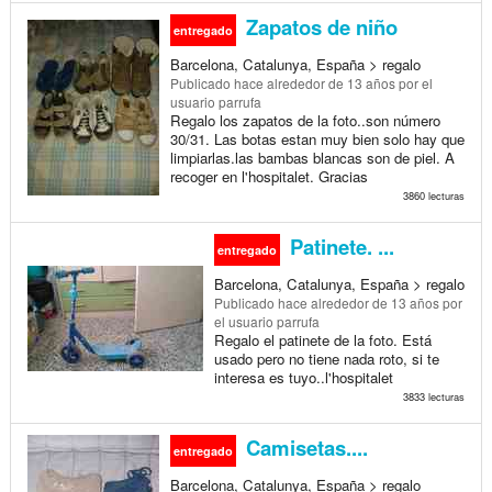
Zapatos de niño
entregado
Barcelona, Catalunya, España > regalo
Publicado
hace alrededor de 13 años
por el
usuario parrufa
Regalo los zapatos de la foto..son número
30/31. Las botas estan muy bien solo hay que
limpiarlas.las bambas blancas son de piel. A
recoger en l'hospitalet. Gracias
3860 lecturas
Patinete. ...
entregado
Barcelona, Catalunya, España > regalo
Publicado
hace alrededor de 13 años
por
el usuario parrufa
Regalo el patinete de la foto. Está
usado pero no tiene nada roto, si te
interesa es tuyo..l'hospitalet
3833 lecturas
Camisetas....
entregado
Barcelona, Catalunya, España > regalo