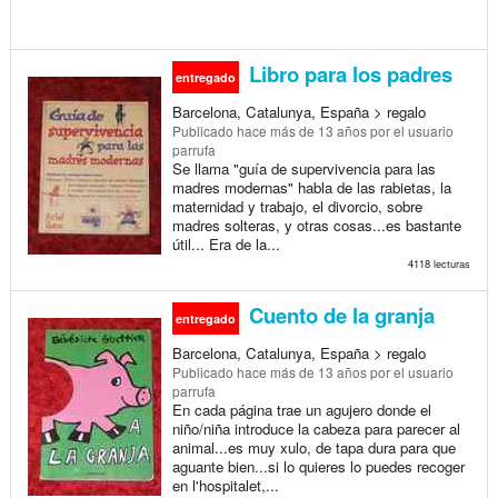
Libro para los padres
entregado
Barcelona, Catalunya, España > regalo
Publicado
hace más de 13 años
por el usuario
parrufa
Se llama "guía de supervivencia para las
madres modernas" habla de las rabietas, la
maternidad y trabajo, el divorcio, sobre
madres solteras, y otras cosas...es bastante
útil... Era de la...
4118 lecturas
Cuento de la granja
entregado
Barcelona, Catalunya, España > regalo
Publicado
hace más de 13 años
por el usuario
parrufa
En cada página trae un agujero donde el
niño/niña introduce la cabeza para parecer al
animal...es muy xulo, de tapa dura para que
aguante bien...si lo quieres lo puedes recoger
en l'hospitalet,...