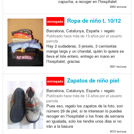
capucha, a recoger en l'hospitalet
3952 lecturas
Ropa de niño t. 10/12
entregado
Barcelona, Catalunya, España > regalo
Publicado
hace más de 13 años
por el usuario
parrufa
Hay 2 sudaderas, 3 jerseis, 3 camisetas
manga larga y un chandal, quién lo quiera se
lleva el lote entero, entrego en mano en
l'hospitalet, gracias
3931 lecturas
Zapatos de niño piel
entregado
Barcelona, Catalunya, España > regalo
Publicado
hace más de 13 años
por el usuario
parrufa
Pues eso, regalo los zapatos de la foto, son
número 29 de piel, si te interesan lo puedes
recoger en l'hospitalet o los fines de semana
en igualada, solo los tendre unos dias si no
irán a la basura
4015 lecturas